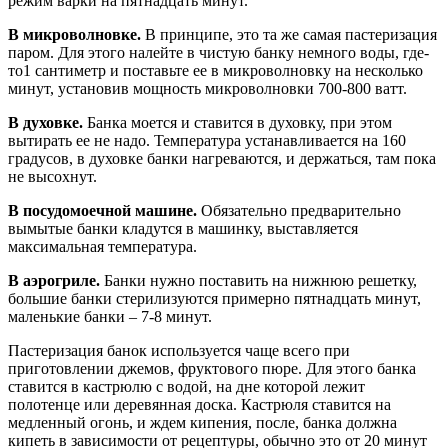
режим варки на пятнадцать минут.
В микроволновке.
В принципе, это та же самая пастеризация
паром. Для этого налейте в чистую банку немного воды, где-
то1 сантиметр и поставьте ее в микроволновку на несколько
минут, установив мощность микроволновки 700-800 ватт.
В духовке.
Банка моется и ставится в духовку, при этом
вытирать ее не надо. Температура устанавливается на 160
градусов, в духовке банки нагреваются, и держаться, там пока
не высохнут.
В посудомоечной машине.
Обязательно предварительно
вымытые банки кладутся в машинку, выставляется
максимальная температура.
В аэрогриле.
Банки нужно поставить на нижнюю решетку,
большие банки стерилизуются примерно пятнадцать минут,
маленькие банки – 7-8 минут.
Пастеризация банок используется чаще всего при
приготовлении джемов, фруктового пюре. Для этого банка
ставится в кастрюлю с водой, на дне которой лежит
полотенце или деревянная доска. Кастрюля ставится на
медленный огонь, и ждем кипения, после, банка должна
кипеть в зависимости от рецептуры, обычно это от 20 минут