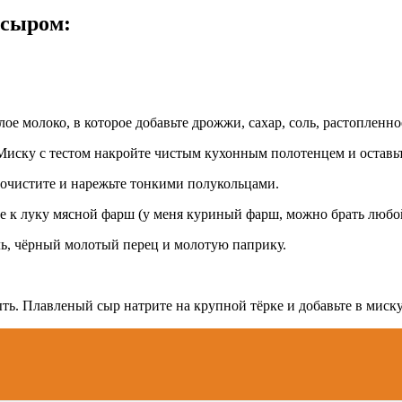
 сыром:
лое молоко, в которое добавьте дрожжи, сахар, соль, растоплен
Миску с тестом накройте чистым кухонным полотенцем и оставьте
 почистите и нарежьте тонкими полукольцами.
те к луку мясной фарш (у меня куриный фарш, можно брать любо
ль, чёрный молотый перец и молотую паприку.
ть. Плавленый сыр натрите на крупной тёрке и добавьте в мис