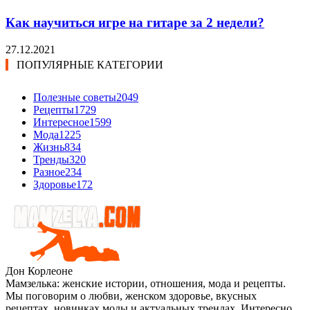
Как научиться игре на гитаре за 2 недели?
27.12.2021
ПОПУЛЯРНЫЕ КАТЕГОРИИ
Полезные советы
2049
Рецепты
1729
Интересное
1599
Мода
1225
Жизнь
834
Тренды
320
Разное
234
Здоровье
172
Дон Корлеоне
Мамзелька: женские истории, отношения, мода и рецепты.
Мы поговорим о любви, женском здоровье, вкусных
рецептах, новинках моды и актуальных трендах. Интересно,