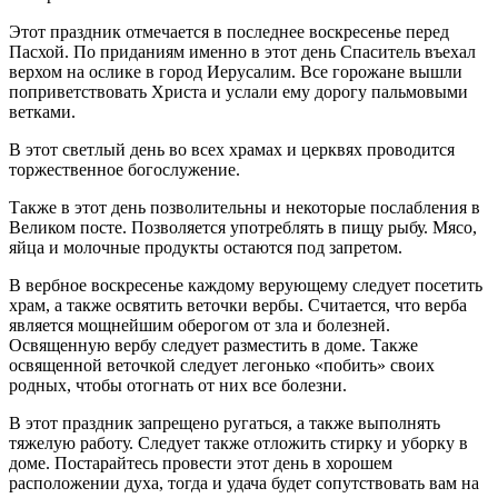
Этот праздник отмечается в последнее воскресенье перед
Пасхой. По приданиям именно в этот день Спаситель въехал
верхом на ослике в город Иерусалим. Все горожане вышли
поприветствовать Христа и услали ему дорогу пальмовыми
ветками.
В этот светлый день во всех храмах и церквях проводится
торжественное богослужение.
Также в этот день позволительны и некоторые послабления в
Великом посте. Позволяется употреблять в пищу рыбу. Мясо,
яйца и молочные продукты остаются под запретом.
В вербное воскресенье каждому верующему следует посетить
храм, а также освятить веточки вербы. Считается, что верба
является мощнейшим оберогом от зла и болезней.
Освященную вербу следует разместить в доме. Также
освященной веточкой следует легонько «побить» своих
родных, чтобы отогнать от них все болезни.
В этот праздник запрещено ругаться, а также выполнять
тяжелую работу. Следует также отложить стирку и уборку в
доме. Постарайтесь провести этот день в хорошем
расположении духа, тогда и удача будет сопутствовать вам на