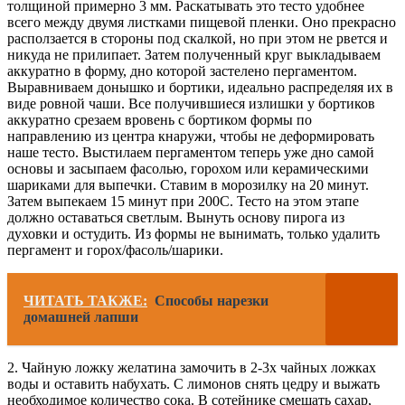
толщиной примерно 3 мм. Раскатывать это тесто удобнее
всего между двумя листками пищевой пленки. Оно прекрасно
расползается в стороны под скалкой, но при этом не рвется и
никуда не прилипает. Затем полученный круг выкладываем
аккуратно в форму, дно которой застелено пергаментом.
Выравниваем донышко и бортики, идеально распределяя их в
виде ровной чаши. Все получившиеся излишки у бортиков
аккуратно срезаем вровень с бортиком формы по
направлению из центра кнаружи, чтобы не деформировать
наше тесто. Выстилаем пергаментом теперь уже дно самой
основы и засыпаем фасолью, горохом или керамическими
шариками для выпечки. Ставим в морозилку на 20 минут.
Затем выпекаем 15 минут при 200С. Тесто на этом этапе
должно оставаться светлым. Вынуть основу пирога из
духовки и остудить. Из формы не вынимать, только удалить
пергамент и горох/фасоль/шарики.
ЧИТАТЬ ТАКЖЕ:
Способы нарезки
домашней лапши
2. Чайную ложку желатина замочить в 2-3х чайных ложках
воды и оставить набухать. С лимонов снять цедру и выжать
необходимое количество сока. В сотейнике смешать сахар,