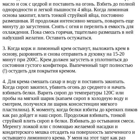
масло и сок с цедрой и поставить на огонь. Взбить до полной
однородности и легкой пышности 4 яйца. Когда лимонная
основа закипит, влить тонкой струйкой яйца, постоянно
размешивая. И продолжая интенсивно мешать, поварить еще
минуту до загустения. Снять с огня и перелить в емкость для
охлаждения. Пока смесь горячая, тщательно размешать в ней
набухший желатин. Оставить остужаться.
3. Когда корж и лимонный крем остынут, выложить крем в
основу, разровнять и снова отправить в духовку на 15-20
минут при 200С. Крем должен загустеть и уплотниться до
состояния густого конфитюра. Выпеченный тарт полностью
(!) остудить для покрытия кремом.
4. Для крема смешать сахар и воду и поставить закипать.
Когда сироп закипел, убавить огонь до среднего и начать
взбивать белки. Варить сироп до температуры 120С или
пробы на мягкий шарик (капаем сироп в холодную воду и
смотрим, получился ли шарик консистенции мягкого
пластилина). К моменту, когда белки взбиты до крепких пиков
как раз дойдет и наш сироп. Продолжая взбивать, тонкой
струйкой влить сироп в белки. Взбивать до остывания смеси.
Меренгу ложкой или с помощью желаемой насадки и
кондитерского мешка отсадить на поверхность запеченного и
остывшего лимонного крема. У меня на этот тарт как раз