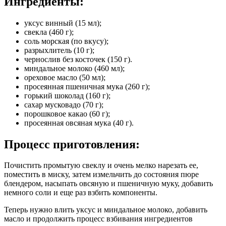
Ингредиенты:
уксус винный (15 мл);
свекла (460 г);
соль морская (по вкусу);
разрыхлитель (10 г);
чернослив без косточек (150 г).
миндальное молоко (460 мл);
ореховое масло (50 мл);
просеянная пшеничная мука (260 г);
горький шоколад (160 г);
сахар мусковадо (70 г);
порошковое какао (60 г);
просеянная овсяная мука (40 г).
Процесс приготовления:
Почистить промытую свеклу и очень мелко нарезать ее,
поместить в миску, затем измельчить до состояния пюре
блендером, насыпать овсяную и пшеничную муку, добавить
немного соли и еще раз взбить компоненты.
Теперь нужно влить уксус и миндальное молоко, добавить
масло и продолжить процесс взбивания ингредиентов