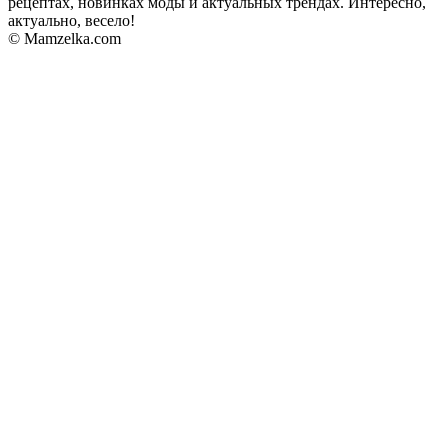
рецептах, новинках моды и актуальных трендах. Интересно,
актуально, весело!
© Mamzelka.com