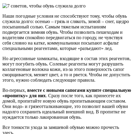
Наши погодные условия не способствуют тому, чтобы обувь
служила долго: осенью – грязь и слякоть, зимой – снег, щедро
посыпанный солью. Самым тяжелым испытаниям
подвергается зимняя обувь. Чтобы позволить пешеходам и
водителям спокойно передвигаться по городу, не чувствуя
себя словно на катке, коммунальники посыпают асфальт
специальными реагентами, которые «разъедают» лед.
Но агрессивные химикаты, входящие в состав этих реагентов,
могут погубить обувь. Солевые реагенты могут разрушить
коллагеновые волокна кожи, из-за этого поверхность сапог
сморщивается, меняет цвет, а то и рвется. Чтобы не допустить
этого, нужно соблюдать следующие правила.
Во-первых,
вместе с новыми сапогами купите специальную
«пропитку» для них
. Сразу после того, как принесете их
домой, пропитайте новую обувь пропитывающим составом.
Они водо- и грязеотталкивающие, это позволит вашей обуви
надолго сохранить идеальный внешний вид. В пропитке не
нуждается только лакированная обувь.
Все тонкости ухода за замшевой обувью можно прочесть
здесь.