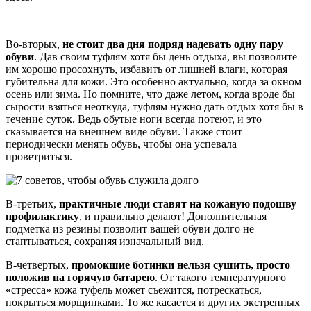
Во-вторых,
не стоит два дня подряд надевать одну пару
обуви
. Дав своим туфлям хотя бы день отдыха, вы позволите
им хорошо просохнуть, избавить от лишней влаги, которая
губительна для кожи. Это особенно актуально, когда за окном
осень или зима. Но помните, что даже летом, когда вроде бы
сырости взяться неоткуда, туфлям нужно дать отдых хотя бы в
течение суток. Ведь обутые ноги всегда потеют, и это
сказывается на внешнем виде обуви. Также стоит
периодически менять обувь, чтобы она успевала
проветриться.
В-третьих,
практичные люди ставят на кожаную подошву
профилактику
, и правильно делают! Дополнительная
подметка из резины позволит вашей обуви долго не
стаптываться, сохраняя изначальный вид.
В-четвертых,
промокшие ботинки нельзя сушить, просто
положив на горячую батарею
. От такого температурного
«стресса» кожа туфель может съежится, потрескаться,
покрыться морщинками. То же касается и других экстренных