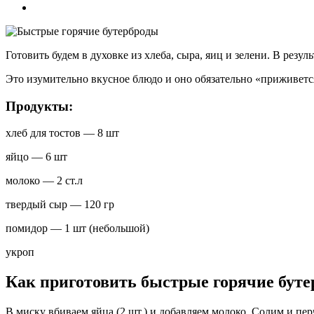
Готовить будем в духовке из хлеба, сыра, яиц и зелени. В рез
Это изумительно вкусное блюдо и оно обязательно «приживется
Продукты:
хлеб для тостов — 8 шт
яйцо — 6 шт
молоко — 2 ст.л
твердый сыр — 120 гр
помидор — 1 шт (небольшой)
укроп
Как приготовить быстрые горячие буте
В миску вбиваем яйца (2 шт.) и добавляем молоко. Солим и пер