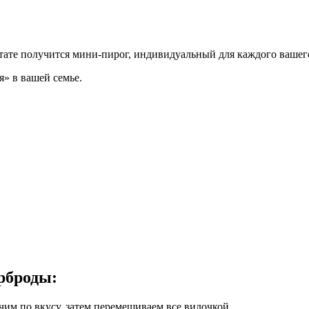
ультате получится мини-пирог, индивидуальный для каждого ваше
» в вашей семье.
рброды:
чим по вкусу, затем перемешиваем все вилочкой.