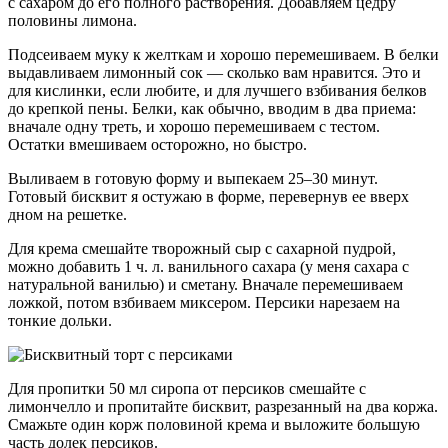
с сахаром до его полного растворения. Добавляем цедру
половины лимона.
Подсеиваем муку к желткам и хорошо перемешиваем. В белки
выдавливаем лимонный сок — сколько вам нравится. Это и
для кислинки, если любите, и для лучшего взбивания белков
до крепкой пены. Белки, как обычно, вводим в два приема:
вначале одну треть, и хорошо перемешиваем с тестом.
Остатки вмешиваем осторожно, но быстро.
Выливаем в готовую форму и выпекаем 25–30 минут.
Готовый бисквит я остужаю в форме, перевернув ее вверх
дном на решетке.
Для крема смешайте творожный сыр с сахарной пудрой,
можно добавить 1 ч. л. ванильного сахара (у меня сахара с
натуральной ванилью) и сметану. Вначале перемешиваем
ложкой, потом взбиваем миксером. Персики нарезаем на
тонкие дольки.
Для пропитки 50 мл сиропа от персиков смешайте с
лимончелло и пропитайте бисквит, разрезанный на два коржа.
Смажьте один корж половиной крема и выложите большую
часть долек персиков.