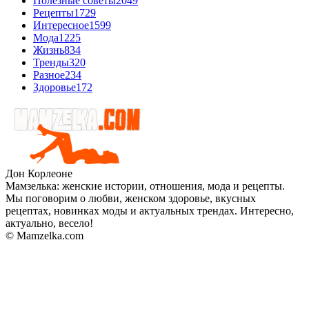
Полезные советы
2049
Рецепты
1729
Интересное
1599
Мода
1225
Жизнь
834
Тренды
320
Разное
234
Здоровье
172
Дон Корлеоне
Мамзелька: женские истории, отношения, мода и рецепты.
Мы поговорим о любви, женском здоровье, вкусных
рецептах, новинках моды и актуальных трендах. Интересно,
актуально, весело!
© Mamzelka.com