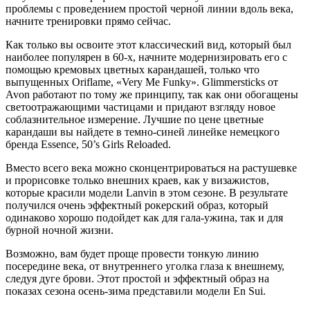
проблемы с проведением простой черной линии вдоль века,
начните тренировки прямо сейчас.
Как только вы освоите этот классический вид, который был
наиболее популярен в 60-х, начните модернизировать его с
помощью кремовых цветных карандашей, только что
выпущенных Oriflame, «Very Me Funky». Glimmersticks от
Avon работают по тому же принципу, так как они обогащены
светоотражающими частицами и придают взгляду новое
соблазнительное измерение. Лучшие по цене цветные
карандаши вы найдете в темно-синей линейке немецкого
бренда Essence, 50’s Girls Reloaded.
Вместо всего века можно сконцентрироваться на растушевке
и прорисовке только внешних краев, как у визажистов,
которые красили модели Lanvin в этом сезоне. В результате
получился очень эффектный рокерский образ, который
одинаково хорошо подойдет как для гала-ужина, так и для
бурной ночной жизни.
Возможно, вам будет проще провести тонкую линию
посередине века, от внутреннего уголка глаза к внешнему,
следуя дуге брови. Этот простой и эффектный образ на
показах сезона осень-зима представили модели En Sui.