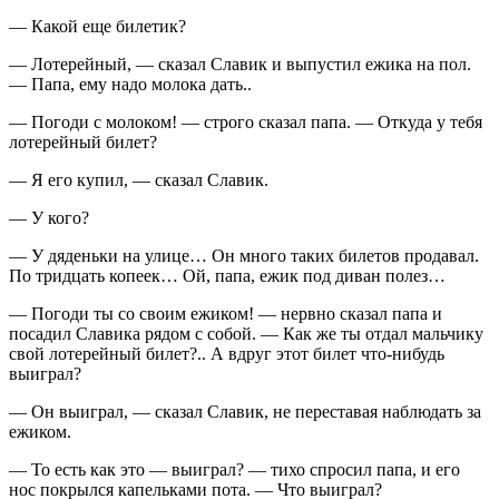
— Какой еще билетик?
— Лотерейный, — сказал Славик и выпустил ежика на пол.
— Папа, ему надо молока дать..
— Погоди с молоком! — строго сказал папа. — Откуда у тебя
лотерейный билет?
— Я его купил, — сказал Славик.
— У кого?
— У дяденьки на улице… Он много таких билетов продавал.
По тридцать копеек… Ой, папа, ежик под диван полез…
— Погоди ты со своим ежиком! — нервно сказал папа и
посадил Славика рядом с собой. — Как же ты отдал мальчику
свой лотерейный билет?.. А вдруг этот билет что-нибудь
выиграл?
— Он выиграл, — сказал Славик, не переставая наблюдать за
ежиком.
— То есть как это — выиграл? — тихо спросил папа, и его
нос покрылся капельками пота. — Что выиграл?