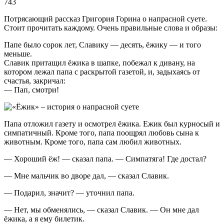
743
Потрясающий рассказ Григория Горина о напрасной суете.
Стоит прочитать каждому. Очень правильные слова и образы:
Папе было сорок лет, Славику — десять, ёжику — и того
меньше.
Славик притащил ёжика в шапке, побежал к дивану, на
котором лежал папа с раскрытой газетой, и, задыхаясь от
счастья, закричал:
— Пап, смотри!
Папа отложил газету и осмотрел ёжика. Ежик был курносый и
симпатичный. Кроме того, папа поощрял любовь сына к
животным. Кроме того, папа сам любил животных.
— Хороший ёж! — сказал папа. — Симпатяга! Где достал?
— Мне мальчик во дворе дал, — сказал Славик.
— Подарил, значит? — уточнил папа.
— Нет, мы обменялись, — сказал Славик. — Он мне дал
ёжика, а я ему билетик.