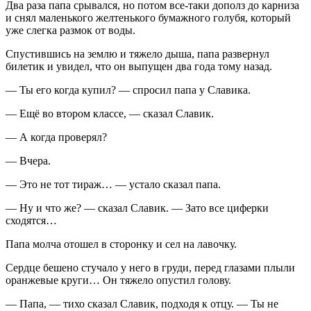
Два раза папа срывался, но потом все-таки дополз до карниза
и снял маленького желтенького бумажного голубя, который
уже слегка размок от воды.
Спустившись на землю и тяжело дыша, папа развернул
билетик и увидел, что он выпущен два года тому назад.
— Ты его когда купил? — спросил папа у Славика.
— Ещё во втором классе, — сказал Славик.
— А когда проверял?
— Вчера.
— Это не тот тираж… — устало сказал папа.
— Ну и что же? — сказал Славик. — Зато все циферки
сходятся…
Папа молча отошел в сторонку и сел на лавочку.
Сердце бешено стучало у него в груди, перед глазами плыли
оранжевые круги… Он тяжело опустил голову.
— Папа, — тихо сказал Славик, подходя к отцу. — Ты не