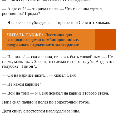
— А где он?! — закричал папа. — Что ты с ним сделал,
ростовщик? Продал?
— Я из него голубя сделал, — прошептал Сеня и захныкал.
ЧИТАТЬ ТАКЖЕ:
Лестницы для
загородного дома: комбинированные,
модульные, чердачные и мансардные
— Не плачь! — сказал папа, стараясь быть спокойным. — Не
плачь, мальчик… Значит, ты сделал из него голубя. А где этот
голубок?.. Где он?..
— Он на карнизе засел… — сказал Сеня.
— На каком карнизе?
— Вон на том! — и Сеня показал на карниз второго этажа.
Папа снял пальто и полез по водосточной трубе.
Дети снизу с восторгом наблюдали за ним.