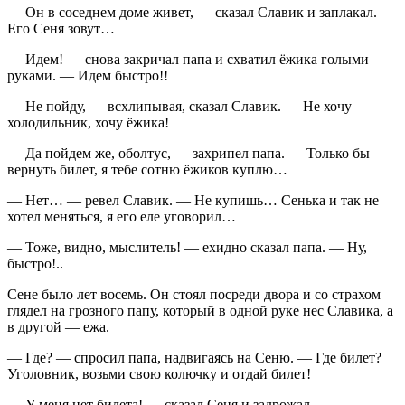
— Он в соседнем доме живет, — сказал Славик и заплакал. —
Его Сеня зовут…
— Идем! — снова закричал папа и схватил ёжика голыми
руками. — Идем быстро!!
— Не пойду, — всхлипывая, сказал Славик. — Не хочу
холодильник, хочу ёжика!
— Да пойдем же, оболтус, — захрипел папа. — Только бы
вернуть билет, я тебе сотню ёжиков куплю…
— Нет… — ревел Славик. — Не купишь… Сенька и так не
хотел меняться, я его еле уговорил…
— Тоже, видно, мыслитель! — ехидно сказал папа. — Ну,
быстро!..
Сене было лет восемь. Он стоял посреди двора и со страхом
глядел на грозного папу, который в одной руке нес Славика, а
в другой — ежа.
— Где? — спросил папа, надвигаясь на Сеню. — Где билет?
Уголовник, возьми свою колючку и отдай билет!
— У меня нет билета! — сказал Сеня и задрожал.