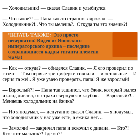
— Холодильник! — сказал Славик и улыбнулся.
— Что такое?! — Папа как-то странно задрожал. —
Холодильник?!.. Что ты мелешь?.. Откуда ты это знаешь?!
ЧИТАТЬ ТАКЖЕ:
Это просто
невероятно! Видео из Японского
императорского архива – последние
сохранившиеся кадры гиганта племени
ЧаЧа!
— Как — откуда? — обиделся Славик. — Я его проверил по
газете… Там первые три циферки совпали… и остальные… И
серия та же!.. Я уже умею проверять, папа! Я же взрослый!
— Взрослый?! — Папа так зашипел, что ёжик, который вылез
из-под дивана, от страха свернулся в клубок. — Взрослый?!..
Меняешь холодильник на ёжика?
— Но я подумал, — испуганно сказал Славик, — я подумал,
что холодильник у нас уже есть, а ёжика нет…
— Замолчи! — закричал папа и вскочил с дивана. — Кто?!
Кто этот мальчик?! Где он?!