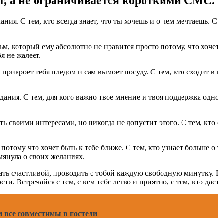
т, а не ограничивается короткими СМС.
я. С тем, кто всегда знает, что ты хочешь и о чем мечтаешь. С 
, который ему абсолютно не нравится просто потому, что хочет 
бя не жалеет.
прикроет тебя пледом и сам вымоет посуду. С тем, кто сходит в 
ания. С тем, для кого важно твое мнение и твоя поддержка одно
ь своими интересами, но никогда не допустит этого. С тем, кто 
потому что хочет быть к тебе ближе. С тем, кто узнает больше о
мянула о своих желаниях.
лать счастливой, проводить с тобой каждую свободную минутку. 
и. Встречайся с тем, с кем тебе легко и приятно, с тем, кто да
и все совместимы в постели