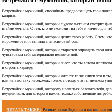
Встречайся с мужчиной, который звони
Встречайся с мужчиной, способным предвосхищать твои пожелани
капризы.
Встречайся с мужчиной, который с удовольствием смотрит фильм
втайне мечтала. С тем, кто не экономит на тебе и ничего для те
Встречайся с мужчиной, который ценит твою работу. С тем, кто 
мороженное или выпила апельсиновый сок.
Встречайся с мужчиной, который старается оправдать твои ожид
чувствовала себя материально независимой.
Встречайся с мужчиной, который знает, что ты готова жертвоват
и строить карьеру.
Встречайся с мужчиной, который читаете те же книги что и ты, 
или на выставку насекомых только потому, что ты мельком упо
Встречайся с мужчиной, которому нравиться баловать тебя, де
неудачником, для которого важны только собственные потребност
ЧИТАТЬ ТАКЖЕ:
Разные знаки Зодиака и насколько он