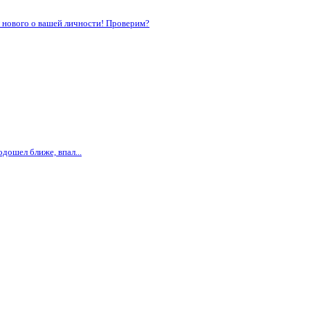
л нового о вашей личности! Проверим?
дошел ближе, впал...