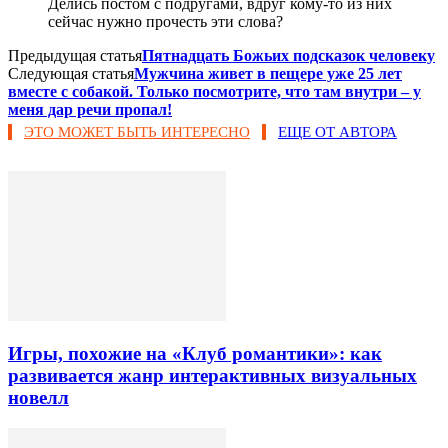
Делись постом с подругами, вдруг кому-то из них
сейчас нужно прочесть эти слова?
Предыдущая статья
Пятнадцать Божьих подсказок человеку
Следующая статья
Мужчина живет в пещере уже 25 лет
вместе с собакой. Только посмотрите, что там внутри – у
меня дар речи пропал!
ЭТО МОЖЕТ БЫТЬ ИНТЕРЕСНО
ЕЩЕ ОТ АВТОРА
Игры, похожие на «Клуб романтики»: как
развивается жанр интерактивных визуальных
новелл