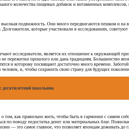
ольшого количества пищевых добавок и витаминных комплексов, 
 высокая подвижность. Они много передвигаются пешком и на ве
 Долгожители, которые участвовали в исследованиях, советуют п
ечают исследователи, является их отношение к окружающей при
о не пережитки прошлого или дань традициям. Большинство япон
тятся и которому посвящают достаточно много времени. Заботой
человек, и, чтобы сохранить свою страну для будущих поколени
с десятилетний школьник
 о том, как правильно жить, чтобы быть в гармонии с самим со
ться по поводу недостатка денег или материальных благ. Пожилы
изни — это самое главное, что позволяет японцам доживать до г