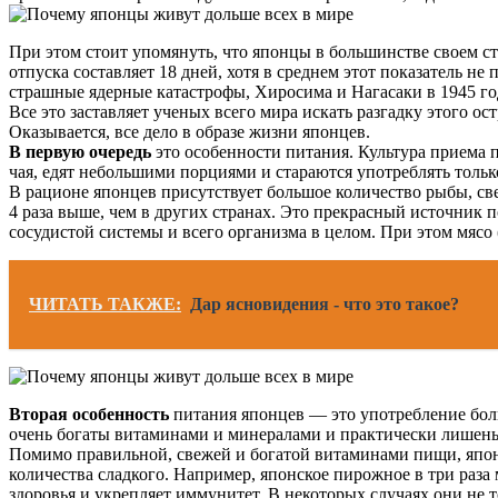
При этом стоит упомянуть, что японцы в большинстве своем с
отпуска составляет 18 дней, хотя в среднем этот показатель 
страшные ядерные катастрофы, Хиросима и Нагасаки в 1945 го
Все это заставляет ученых всего мира искать разгадку этого 
Оказывается, все дело в образе жизни японцев.
В первую очередь
это особенности питания. Культура приема 
чая, едят небольшими порциями и стараются употреблять толь
В рационе японцев присутствует большое количество рыбы, св
4 раза выше, чем в других странах. Это прекрасный источник
сосудистой системы и всего организма в целом. При этом мясо
ЧИТАТЬ ТАКЖЕ:
Дар ясновидения - что это такое?
Вторая особенность
питания японцев — это употребление боль
очень богаты витаминами и минералами и практически лишены 
Помимо правильной, свежей и богатой витаминами пищи, японцы
количества сладкого. Например, японское пирожное в три раза 
здоровья и укрепляет иммунитет. В некоторых случаях они не т