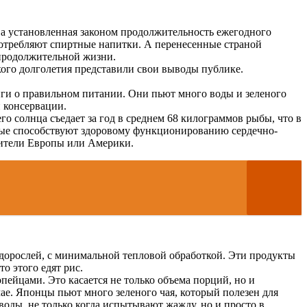
 а установленная законом продолжительность ежегодного
употребляют спиртные напитки. А перенесенные страной
 продолжительной жизни.
кого долголетия представили свои выводы публике.
ги о правильном питании. Они пьют много воды и зеленого
 консервации.
 солнца съедает за год в среднем 68 килограммов рыбы, что в
орые способствуют здоровому функционированию сердечно-
 жители Европы или Америки.
дорослей, с минимальной тепловой обработкой. Эти продукты
о этого едят рис.
ейцами. Это касается не только объема порций, но и
чае. Японцы пьют много зеленого чая, который полезен для
 воды, не только когда испытывают жажду, но и просто в