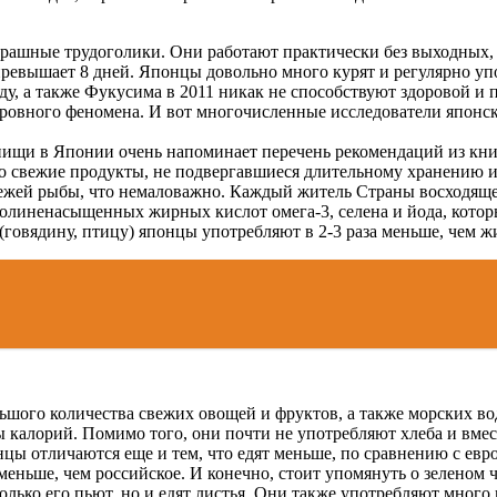
трашные трудоголики. Они работают практически без выходных,
не превышает 8 дней. Японцы довольно много курят и регулярно 
ду, а также Фукусима в 2011 никак не способствуют здоровой и
островного феномена. И вот многочисленные исследователи японс
пищи в Японии очень напоминает перечень рекомендаций из кни
ко свежие продукты, не подвергавшиеся длительному хранению и
ежей рыбы, что немаловажно. Каждый житель Страны восходящего
 полиненасыщенных жирных кислот омега‑3, селена и йода, кот
 (говядину, птицу) японцы употребляют в 2-3 раза меньше, чем
шого количества свежих овощей и фруктов, а также морских во
калорий. Помимо того, они почти не употребляют хлеба и вмест
 отличаются еще и тем, что едят меньше, по сравнению с европ
меньше, чем российское. И конечно, стоит упомянуть о зеленом 
олько его пьют, но и едят листья. Они также употребляют много