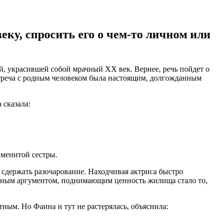
еку, спросить его о чем-то личном или
, украсившей собой мрачный XX век. Вернее, речь пойдет о
стреча с родным человеком была настоящим, долгожданным
 сказала:
аменитой сестры.
а сдержать разочарование. Находчивая актриса быстро
новным аргументом, поднимающим ценность жилища стало то,
тным. Но Фаина и тут не растерялась, объяснила: