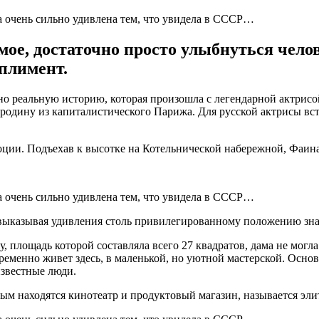
мое, достаточно просто улыбнуться челов
плимент.
о реальную историю, которая произошла с легендарной актрисой
а родину из капиталистического Парижа. Для русской актрисы в
оции. Подъехав к высотке на Котельнической набережной, Фаина
е выказывая удивления столь привилегированному положению зн
, площадь которой составляла всего 27 квадратов, дама не могл
 временно живет здесь, в маленькой, но уютной мастерской. Ос
известные люди.
рым находятся кинотеатр и продуктовый магазин, называется эли