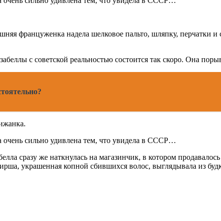
няя француженка надела шелковое пальто, шляпку, перчатки и со
Изабеллы с советской реальностью состоится так скоро. Она пор
стоятельно?
ижанка.
белла сразу же наткнулась на магазинчик, в котором продавалос
ирша, украшенная копной сбившихся волос, выглядывала из будк