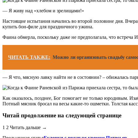
— Я живу над «хлебом и зрелищами!»
Настоящие испытания начались во второй половине дня. Вчераш
купить бон-филе для праздничного ужина.
Фаина обмерла, поскольку даже не предполагала, что встреча 
ЧИТАТЬ ТАКЖЕ:
Можно ли организовать свадьбу само
— Я что, мясную лавку найти не в состоянии? – обижалась пар
Как оказалось, позднее, Бог помогает не только юродивым. Иза
Потный мясник бросал на весы какие-то ошметки. Толстая касс
Читай продолжение на следующей странице
1 2 Читать дальше →
Предыдущая статья
Булочки с нежным кремом Патисьер