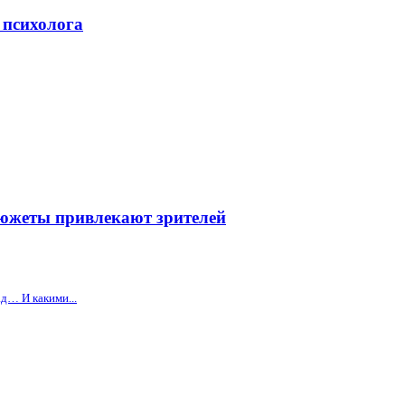
 психолога
сюжеты привлекают зрителей
ад… И какими...