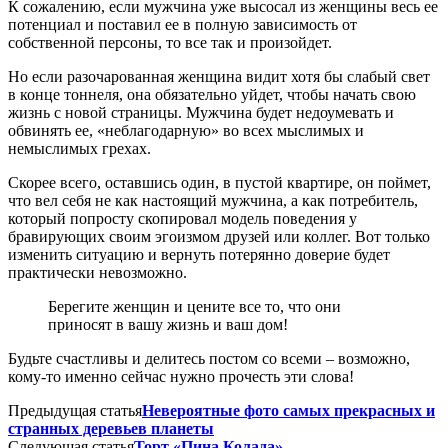
К сожалению, если мужчина уже высосал из женщины весь ее
потенциал и поставил ее в полную зависимость от
собственной персоны, то все так и произойдет.
Но если разочарованная женщина видит хотя бы слабый свет
в конце тоннеля, она обязательно уйдет, чтобы начать свою
жизнь с новой страницы. Мужчина будет недоумевать и
обвинять ее, «неблагодарную» во всех мыслимых и
немыслимых грехах.
Скорее всего, оставшись один, в пустой квартире, он поймет,
что вел себя не как настоящий мужчина, а как потребитель,
который попросту скопировал модель поведения у
бравирующих своим эгоизмом друзей или коллег. Вот только
изменить ситуацию и вернуть потерянно доверие будет
практически невозможно.
Берегите женщин и цените все то, что они
приносят в вашу жизнь и ваш дом!
Будьте счастливы и делитесь постом со всеми – возможно,
кому-то именно сейчас нужно прочесть эти слова!
Предыдущая статья
Невероятные фото самых прекрасных и
странных деревьев планеты
Следующая статья
Торт «Пина Колада»