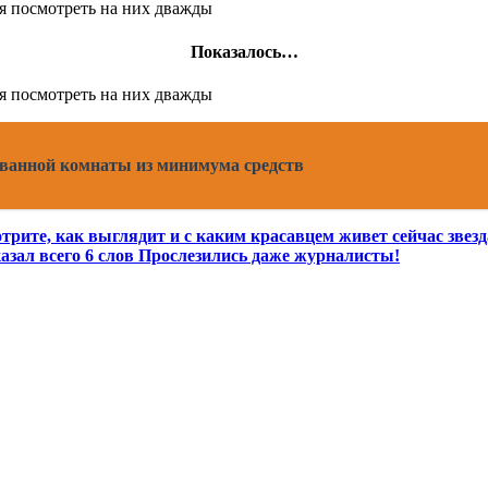
Показалось…
 ванной комнаты из минимума средств
ите, как выглядит и с каким красавцем живет сейчас звезд
азал всего 6 слов Прослезились даже журналисты!