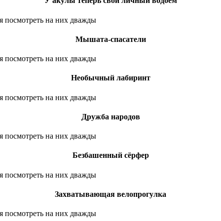
У акулы теперь свой личный водоём
Мышата-спасатели
Необычный лабиринт
Дружба народов
Безбашенный сёрфер
Захватывающая велопрогулка