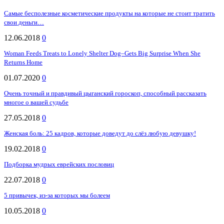
Самые бесполезные косметические продукты на которые не стоит тратить
свои деньги…
12.06.2018
0
Woman Feeds Treats to Lonely Shelter Dog–Gets Big Surprise When She
Returns Home
01.07.2020
0
Очень точный и правдивый цыганский гороскоп, способный рассказать
многое о вашей судьбе
27.05.2018
0
Женская боль: 25 кадров, которые доведут до слёз любую девушку!
19.02.2018
0
Подборка мудрых еврейских пословиц
22.07.2018
0
5 привычек, из-за которых мы болеем
10.05.2018
0