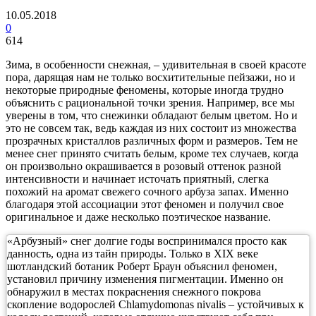
10.05.2018
0
614
Зима, в особенности снежная, – удивительная в своей красоте
пора, дарящая нам не только восхитительные пейзажи, но и
некоторые природные феномены, которые иногда трудно
объяснить с рациональной точки зрения. Например, все мы
уверены в том, что снежинки обладают белым цветом. Но и
это не совсем так, ведь каждая из них состоит из множества
прозрачных кристаллов различных форм и размеров. Тем не
менее снег принято считать белым, кроме тех случаев, когда
он произвольно окрашивается в розовый оттенок разной
интенсивности и начинает источать приятный, слегка
похожий на аромат свежего сочного арбуза запах. Именно
благодаря этой ассоциации этот феномен и получил свое
оригинальное и даже несколько поэтическое название.
«Арбузный» снег долгие годы воспринимался просто как
данность, одна из тайн природы. Только в XIX веке
шотландский ботаник Роберт Браун объяснил феномен,
установил причину изменения пигментации. Именно он
обнаружил в местах покраснения снежного покрова
скопление водорослей Chlamydomonas nivalis – устойчивых к