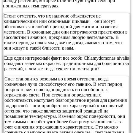
холоду растений, которые отлично чувствуют себя при
пониженных температурах.
Стоит отметить, что их наличие объясняется не
климатическими или сезонными циклами – они могут
обосноваться в любой пригодной для жизни и развития
местности. В холодные дни они погружаются практически в
абсолютный анабиоз, прекращая любую деятельность. В
такие периоды покоя мы даже не догадываемся о том, что
они живут в такой близости к нам.
Еще один интересный факт: все особи Chlamydomonas nivalis
обладают зеленым окрасом, традиционным для большинства
растений, в чем же тогда секрет пигментации?
Снег становится розовым во время оттепели, когда
солнечные лучи способствуют его таянию. В этот период
покров теряет свою однородность и способность к
отражению света. При стечении определенных
обстоятельств наступает благоприятное время для цветения
водорослей – они приобретают характерный красноватый
оттенок, что также является защитной реакцией на
повышение температуры. Изменяя окрас поверхности, они
тем самым способствуют более быстрому таянию снега за
счет снижения отражающих характеристик. Это можно
сравнить с выбором цвета летней одежды – светлые ткани