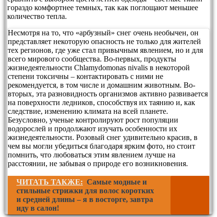
гораздо комфортнее темных, так как поглощают меньшее
количество тепла.
Несмотря на то, что «арбузный» снег очень необычен, он
представляет некоторую опасность не только для жителей
тех регионов, где уже стал привычным явлением, но и для
всего мирового сообщества. Во-первых, продукты
жизнедеятельности Chlamydomonas nivalis в некоторой
степени токсичны – контактировать с ними не
рекомендуется, в том числе и домашним животным. Во-
вторых, эта разновидность организмов активно развивается
на поверхности ледников, способствуя их таянию и, как
следствие, изменению климата на всей планете.
Безусловно, ученые контролируют рост популяции
водорослей и продолжают изучать особенности их
жизнедеятельности. Розовый снег удивительно красив, в
чем вы могли убедиться благодаря ярким фото, но стоит
помнить, что любоваться этим явлением лучше на
расстоянии, не забывая о природе его возникновения.
ЧИТАТЬ ТАКЖЕ:
Самые модные и
стильные стрижки для волос коротких
и средней длины – я в восторге, завтра
иду в салон!