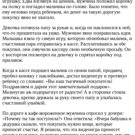
игрушку. Едва взглянув на ценник, мужчина положил коробку
на полку и погладил мальчика по голове. Было понятно, что
ему неловко перед ребенком, но денег на такую дорогую
покупку явно не хватало.
Девочка потянула папу за рукав и, когда он наклонился к ней,
что-то прошептала на ушко. Мужчине явно понравилась идея.
Малышка взяла ту самую игру, которую облюбовал мальчик, и
счастливая пара отправилась к кассе. Расплатившись за обе
покупки, они озвучили кассиру свою необычную просьбу. Он
с восторгом посмотрел на девочку и спрятал коробку под
прилавок.
Когда к кассе подошел мальчик со своим папой, продавец
пробил книжку с наклейками, достал видеоигру и протянул
ребенку со словами: «Вы наш тысячный покупатель!
Поздравляем и дарим этот замечательный подарок».
Мальчуган аж подпрыгнул от радости! А в сторонке стояла
девочка, крепко держала за руку своего папу и улыбалась
счастливой улыбкой.
По дороге в кафе-мороженное мужчина спросил у дочери:
«Почему ты так поступила?» Она ответила: «Вчера бабушка и
дедушка сказали, что покупать нужно вещи, которые
приносят счастье. Я решила, что эта видеоигра принесет
счастье мальчику, родители которого не могут купить ему эту