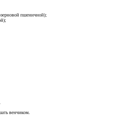
озерновой пшеничной);
й);
.
шать венчиком.