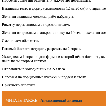
Просеять сухие ингредиенты и аккуратно перемешать.
Выливаем тесто в форму (силиконовая 12 на 20 см) и отправляе
Желатин заливаем молоком, даём набухнуть.
Рикотту перемешиваем с подсластителем.
Желатин отправляем в микроволновку на 10 сек — желатин до
Смешиваем обе смеси.
Готовый бисквит остудить, разрезать на 2 коржа.
Укладываем 1 корж на дно формы в которой пёкся бисквит , вык
накрываем вторым коржом.
Отправляем в холодильник на 2-3 часа.
Нарезаем на порционные кусочки и подаём к столу.
Приятного аппетита!
ЧИТАТЬ ТАКЖЕ:
Апельсиновый лимонад