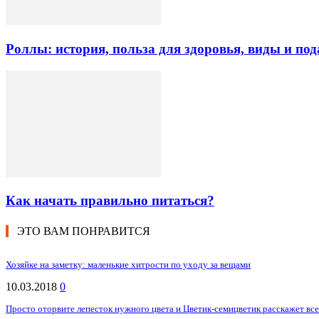
Роллы: история, польза для здоровья, виды и под
Как начать правильно питаться?
ЭТО ВАМ ПОНРАВИТСЯ
Хозяйке на заметку: маленькие хитрости по уходу за вещами
10.03.2018
0
Просто оторвите лепесток нужного цвета и Цветик-семицветик расскажет вс