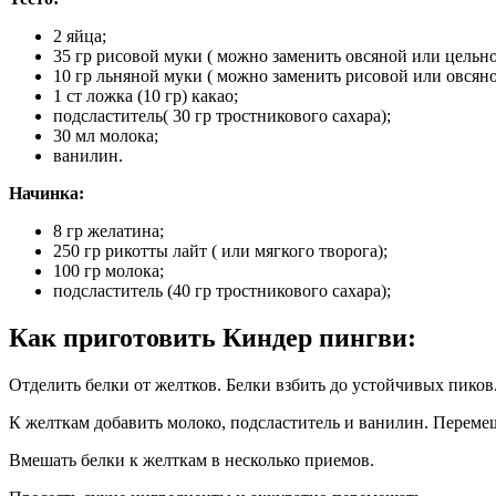
2 яйца;
35 гр рисовой муки ( можно заменить овсяной или цельн
10 гр льняной муки ( можно заменить рисовой или овсяно
1 ст ложка (10 гр) какао;
подсластитель( 30 гр тростникового сахара);
30 мл молока;
ванилин.
Начинка:
8 гр желатина;
250 гр рикотты лайт ( или мягкого творога);
100 гр молока;
подсластитель (40 гр тростникового сахара);
Как приготовить Киндер пингви:
Отделить белки от желтков. Белки взбить до устойчивых пиков
К желткам добавить молоко, подсластитель и ванилин. Переме
Вмешать белки к желткам в несколько приемов.