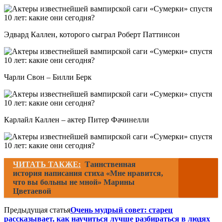
Эдвард Каллен, которого сыграл Роберт Паттинсон
Чарли Свон – Билли Берк
Карлайл Каллен – актер Питер Фачинелли
ЧИТАТЬ ТАКЖЕ:
Таинственная
история написания стиха «Мне нравится,
что вы больны не мной» Марины
Цветаевой
Предыдущая статья
Очень мудрый совет: старец
рассказывает, как научиться лучше разбираться в людях