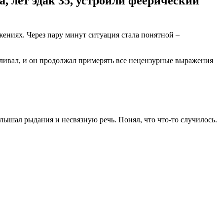
а, лет эдак 35, устроили феерический
жениях. Через пару минут ситуация стала понятной –
авливал, и он продолжал примерять все нецензурные выражения
слышал рыдания и несвязную речь. Понял, что что-то случилось.