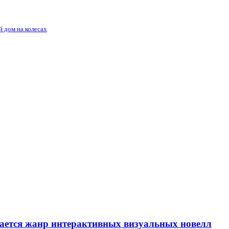
й дом на колесах
вается жанр интерактивных визуальных новелл