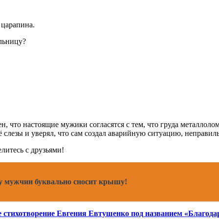
 царапина.
ольницу?
ен, что настоящие мужики согласятся с тем, что груда металлоло
её слезы и уверял, что сам создал аварийную ситуацию, неправи
литесь с друзьями!
 у мужчин буквально сносит крышу!
ое стихотворение Евгения Евтушенко под названием «Благода