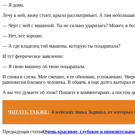
— Я дома.
Лечу к ней, вижу стоит, крыло рассматривает. А там небольшая
— Черт с ней с машиной. Ты не сильно ударилась? Может, в б
— Нет, все хорошо.
— А где владелец той машины, которую ты поцарапала?
И тут феерическое заявление:
— Я свою машину об твою поцарапала.
И снова в слезы. Мне смешно, я ее обнимаю, успокаиваю. Увер
равновесия близкого человека. В общем, я еще долго вытирал 
А вы что думаете об этом? Пишите в комментариях, а постом де
ЧИТАТЬ ТАКЖЕ:
4 женских знака Зодиака, от которых
Предыдущая статья
Очень красивое, глубокое и пронзительн