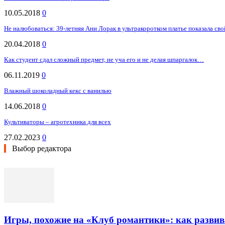
10.05.2018
0
Не налюбоваться: 39-летняя Ани Лорак в ультракоротком платье показала сво
20.04.2018
0
Как студент сдал сложный предмет, не уча его и не делая шпаргалок…
06.11.2019
0
Влажный шоколадный кекс с ванилью
14.06.2018
0
Культиваторы – агротехника для всех
27.02.2023
0
Выбор редактора
Игры, похожие на «Клуб романтики»: как разви