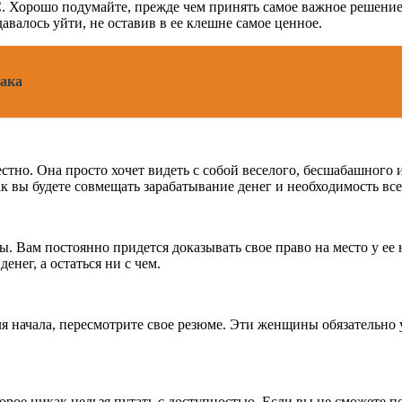
ГС. Хорошо подумайте, прежде чем принять самое важное решение 
авалось уйти, не оставив в ее клешне самое ценное.
иака
но. Она просто хочет видеть с собой веселого, бесшабашного и 
к вы будете совмещать зарабатывание денег и необходимость все
 Вам постоянно придется доказывать свое право на место у ее но
нег, а остаться ни с чем.
я начала, пересмотрите свое резюме. Эти женщины обязательно у
е никак нельзя путать с доступностью. Если вы не сможете по