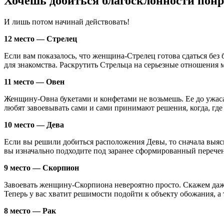
Хочешь добиться благосклонности понр
И лишь потом начинай действовать!
12 место — Стрелец
Если вам показалось, что женщина-Стрелец готова сдаться без б
для знакомства. Раскрутить Стрельца на серьезные отношения
11 место — Овен
Женщину-Овна букетами и конфетами не возьмешь. Ее до ужас
любят завоевывать сами и сами принимают решения, когда, где 
10 место — Дева
Если вы решили добиться расположения Девы, то сначала выясн
вы изначально подходите под заранее сформированный перечень,
9 место — Скорпион
Завоевать женщину-Скорпиона невероятно просто. Скажем даже,
Теперь у вас хватит решимости подойти к объекту обожания, а т
8 место — Рак