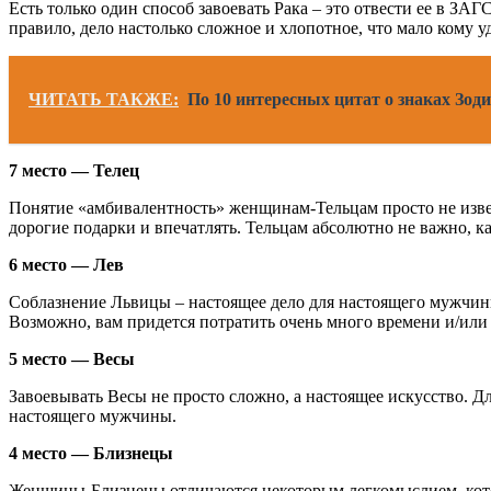
Есть только один способ завоевать Рака – это отвести ее в ЗА
правило, дело настолько сложное и хлопотное, что мало кому уд
ЧИТАТЬ ТАКЖЕ:
По 10 интересных цитат о знаках Зод
7 место — Телец
Понятие «амбивалентность» женщинам-Тельцам просто не извест
дорогие подарки и впечатлять. Тельцам абсолютно не важно, ка
6 место — Лев
Соблазнение Львицы – настоящее дело для настоящего мужчины.
Возможно, вам придется потратить очень много времени и/или де
5 место — Весы
Завоевывать Весы не просто сложно, а настоящее искусство. Дл
настоящего мужчины.
4 место — Близнецы
Женщины-Близнецы отличаются некоторым легкомыслием, которо