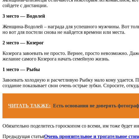
сойдете с дистанции.
3 место — Водолей
Женщина-Водолей – награда для успешного мужчины. Вот только
но вот для постели снова не найдется времени или места.
2 место — Козерог
Козерога завоевать не просто. Вернее, просто невозможно. Даж
желание самого Козерога начать семейную жизнь.
1 место — Рыбы
Завоевать холодную и расчетливую Рыбку мало кому удается. Пр
создание показывает свои очень острые зубки. Спросите, откуд
ЧИТАТЬ ТАКЖЕ:
Есть основания не доверять фотогра
Обязательно поделитесь гороскопом со всеми, им тоже будет и
Предыдущая статья
Очень пронзительное и трогательное сти