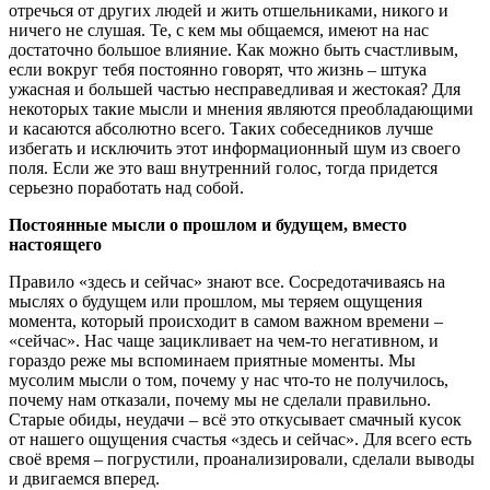
отречься от других людей и жить отшельниками, никого и
ничего не слушая. Те, с кем мы общаемся, имеют на нас
достаточно большое влияние. Как можно быть счастливым,
если вокруг тебя постоянно говорят, что жизнь – штука
ужасная и большей частью несправедливая и жестокая? Для
некоторых такие мысли и мнения являются преобладающими
и касаются абсолютно всего. Таких собеседников лучше
избегать и исключить этот информационный шум из своего
поля. Если же это ваш внутренний голос, тогда придется
серьезно поработать над собой.
Постоянные мысли о прошлом и будущем, вместо
настоящего
Правило «здесь и сейчас» знают все. Сосредотачиваясь на
мыслях о будущем или прошлом, мы теряем ощущения
момента, который происходит в самом важном времени –
«сейчас». Нас чаще зацикливает на чем-то негативном, и
гораздо реже мы вспоминаем приятные моменты. Мы
мусолим мысли о том, почему у нас что-то не получилось,
почему нам отказали, почему мы не сделали правильно.
Старые обиды, неудачи – всё это откусывает смачный кусок
от нашего ощущения счастья «здесь и сейчас». Для всего есть
своё время – погрустили, проанализировали, сделали выводы
и двигаемся вперед.