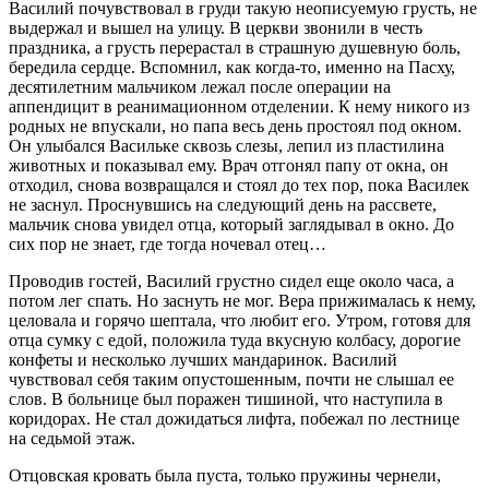
Василий почувствовал в груди такую неописуемую грусть, не
выдержал и вышел на улицу. В церкви звонили в честь
праздника, а грусть перерастал в страшную душевную боль,
бередила сердце. Вспомнил, как когда-то, именно на Пасху,
десятилетним мальчиком лежал после операции на
аппендицит в реанимационном отделении. К нему никого из
родных не впускали, но папа весь день простоял под окном.
Он улыбался Васильке сквозь слезы, лепил из пластилина
животных и показывал ему. Врач отгонял папу от окна, он
отходил, снова возвращался и стоял до тех пор, пока Василек
не заснул. Проснувшись на следующий день на рассвете,
мальчик снова увидел отца, который заглядывал в окно. До
сих пор не знает, где тогда ночевал отец…
Проводив гостей, Василий грустно сидел еще около часа, а
потом лег спать. Но заснуть не мог. Вера прижималась к нему,
целовала и горячо шептала, что любит его. Утром, готовя для
отца сумку с едой, положила туда вкусную колбасу, дорогие
конфеты и несколько лучших мандаринок. Василий
чувствовал себя таким опустошенным, почти не слышал ее
слов. В больнице был поражен тишиной, что наступила в
коридорах. Не стал дожидаться лифта, побежал по лестнице
на седьмой этаж.
Отцовская кровать была пуста, только пружины чернели,