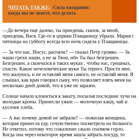
ЧИТАТЬ ТАКЖЕ:
Сила ожидания:
когда вы не знаете, что делать
—До вечера еще далеко, ты приедешь, сынок, за мной,
приедешь, Вася. Где-то в церкви Плащаницу убрали. Мария с
пятницы на субботу всегда всю ночь сидела у Плащаницы.
— За что нас, Иисус, распяли? — сказал Петр громко. — За
наши грехи наши, а не за Твои, ибо Ты был безгрешен.
Безгрешен, а скончался в таких муках , чтобы нас, грешных,
спасти. Какие нечеловеческие муки Ты терпел. Прости мне,
что жалуюсь, и не оставляй меня самого, не оставляй меня. Я
слышал, как врач говорил сыну, что позволяет взять меня на
несколько дней домой, что я уже не заразен.
Солнце начало клониться к закату, посылая последние лучи на
молодые кроны. Принесли ужин — молочную кашу, чай и
кусочек хлеба.
— А вас почему домой не забрали? — пожилая женщина,
которая принесла еду, сочувственно посмотрела на больного.
Не ответил, потому что сожаление сжало спазмом горло.
Когда она через некоторое время зашла забрать посуду, то