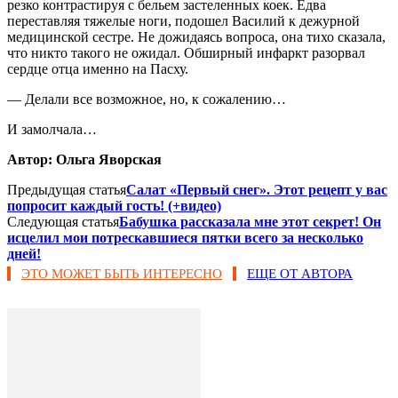
резко контрастируя с бельем застеленных коек. Едва
переставляя тяжелые ноги, подошел Василий к дежурной
медицинской сестре. Не дожидаясь вопроса, она тихо сказала,
что никто такого не ожидал. Обширный инфаркт разорвал
сердце отца именно на Пасху.
— Делали все возможное, но, к сожалению…
И замолчала…
Автор: Ольга Яворская
Предыдущая статья
Салат «Первый снег». Этот рецепт у вас
попросит каждый гость! (+видео)
Следующая статья
Бабушка рассказала мне этот секрет! Он
исцелил мои потрескавшиеся пятки всего за несколько
дней!
ЭТО МОЖЕТ БЫТЬ ИНТЕРЕСНО
ЕЩЕ ОТ АВТОРА