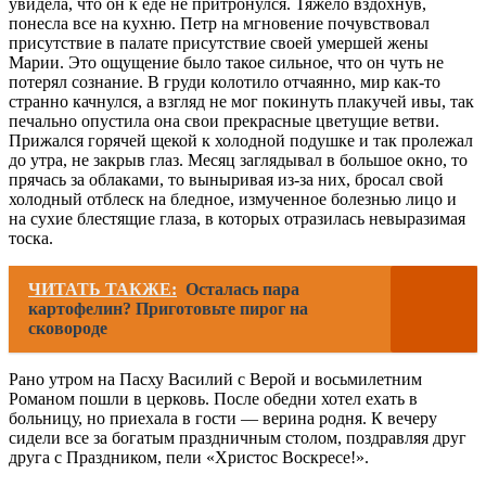
увидела, что он к еде не притронулся. Тяжело вздохнув,
понесла все на кухню. Петр на мгновение почувствовал
присутствие в палате присутствие своей умершей жены
Марии. Это ощущение было такое сильное, что он чуть не
потерял сознание. В груди колотило отчаянно, мир как-то
странно качнулся, а взгляд не мог покинуть плакучей ивы, так
печально опустила она свои прекрасные цветущие ветви.
Прижался горячей щекой к холодной подушке и так пролежал
до утра, не закрыв глаз. Месяц заглядывал в большое окно, то
прячась за облаками, то выныривая из-за них, бросал свой
холодный отблеск на бледное, измученное болезнью лицо и
на сухие блестящие глаза, в которых отразилась невыразимая
тоска.
ЧИТАТЬ ТАКЖЕ:
Осталась пара
картофелин? Приготовьте пирог на
сковороде
Рано утром на Пасху Василий с Верой и восьмилетним
Романом пошли в церковь. После обедни хотел ехать в
больницу, но приехала в гости — верина родня. К вечеру
сидели все за богатым праздничным столом, поздравляя друг
друга с Праздником, пели «Христос Воскресе!».