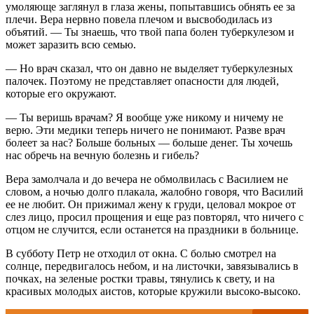
умоляюще заглянул в глаза жены, попытавшись обнять ее за
плечи. Вера нервно повела плечом и высвободилась из
объятий. — Ты знаешь, что твой папа болен туберкулезом и
может заразить всю семью.
— Но врач сказал, что он давно не выделяет туберкулезных
палочек. Поэтому не представляет опасности для людей,
которые его окружают.
— Ты веришь врачам? Я вообще уже никому и ничему не
верю. Эти медики теперь ничего не понимают. Разве врач
болеет за нас? Больше больных — больше денег. Ты хочешь
нас обречь на вечную болезнь и гибель?
Вера замолчала и до вечера не обмолвилась с Василием не
словом, а ночью долго плакала, жалобно говоря, что Василий
ее не любит. Он прижимал жену к груди, целовал мокрое от
слез лицо, просил прощения и еще раз повторял, что ничего с
отцом не случится, если останется на праздники в больнице.
В субботу Петр не отходил от окна. С болью смотрел на
солнце, передвигалось небом, и на листочки, завязывались в
почках, на зеленые ростки травы, тянулись к свету, и на
красивых молодых аистов, которые кружили высоко-высоко.