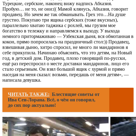
Турецкие, сербские, наконец вижу надпись Абхазия.
Пробую… не то, не они:(( Мамой клянусь, Абхазия, говорит
продавец. Но зачем же так обманывать. Грех это…На душе
грустно. Покупаю три ящика сербских (тоже вкусных),
параллельно хватаю таджика с рохлей, мы грузим мое
богатство в тележку и направляемся к выходу. У выхода
немного притормаживаю — Узбекская дыня, вся обмотанная в
кокон, прямо попросилась на праздничный стол:)) Продавец,
взвешивая дыню, хитро спросил, не много ли мандаринов я
себе прикупила. Начинаю объяснять, что это детям, на Новый
год, в детский дом. Продавец, плохо говорящий по-русски,
ещё раз переспросил о месте доставки мандаринов, лицо его
стало серьезным. Он взял большой ящик с хурмой и прямо
наседая на меня сказал: возьми, передашь от меня детям», —
написала девушка.
ЧИТАТЬ ТАКЖЕ:
Блестящие советы от
Ива Сен-Лорана. Всё, о чём он говорил,
до сих пор актуально!