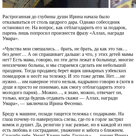
Растроганная до глубины души Ирина начала было
отказываться от столь щедрого дара. Однако собеседник
остановил ее. На вопрос, как отблагодарить его за подарок,
парень лишь попросил произнести фразу «Аллах, награди
Умара».
«Чувства мои смешались… брать, не брать, да как это так…
без денег… А он спрашивает дальше: а что, у этих детей мамы
нет? Есть мама, говорю, но эти дети лежат в больнице, многие
неизлечимо больны, и мы стараемся сделать им небольшой
праздник. Тогда продавец берет ящик шикарных узбекских
помидоров и несёт на тележку. И это тоже детям. Нет….не
нужно… им наверное этого нельзя, надрывно говорю я (хотя в
душе я просто не понимаю, как смогу отблагодарить этого
молодого парня)…Можно…, я знаю, можно, отвечает он,
только, когда будешь отдавать скажи — Аллах, награди
Умара», — заключила Ирина Фесенко.
Бреду к машине, позади тащится тележка с подарками. На
глаза почему-то навернулись слезы, где-то в горле застрял
комок и душит. Да, религии у нас разные, но в каждой из них
есть любовь и сострадание, уважение и забота о ближнем.
Спасибо тебе, Умар! Храни тебя, Господь», — пишет Ирина.