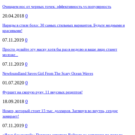
Очищаем нос от черных точек: эффективность vs популярность
20.04.2018
0
Наряды в стиле бохо: 30 самых стильных вариантов. Будьте модными и
красивыми!
07.11.2019
0
Просто делайте эту маску хотя бы раз в неделю и ваше лицо станет
моложе...
07.11.2019
0
Newfoundland Saves Girl From The Scary Ocean Waves
01.07.2020
0
Фуршет на скорую руку. 11 вкусных рецептов!
18.09.2018
0
Номер, который стоит 15 тыс. долларов. Заглянув во внутрь, сердце
замирает!
07.11.2019
0
«Язык без костей»: Пугачева ответила Вайкуле на заявление по поводу