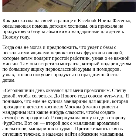
Как рассказала на своей странице в Facebook Ирина Фесенко,
оказывающая помощь детским хосписам, она приехала на
продуктовую базу за абхазскими мандаринами для детей к
Новому году.
Тогда она не могла и предположить, что уедет с базы с
несколькими ящиками первоклассных фруктов и овощей,
которые детям подарит простой работник, узнав о ее важной
миссии. Там она встретила мигранта, который подарил детям
по большому ящику первоклассной хурмы и помидоров,
узнав, что она покупает продукты на праздничный стол
детям.
«Сегодняшний день оказался для меня промозглым. Спешу
домой, чтобы согреться. До Нового года совсем чуть-чуть. Я
понимаю, что ещё не купила мандарины для акции, которая
проходит в детских хосписах Москвы (нужно привезти
мандарины или какие-нибудь сладости, чтобы создать
атмосферу праздника). Развернула машину и еду в сторону
ФудСити. Вот он — второй док с манящими ароматами
апельсинов, мандаринов и хурмы. Протискиваюсь сквозь
снующих тележек, в надежде найти абхазские мандарины.