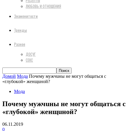
РЕЦЕПТЫ
ЛЮБОВЬ И ОТНОШЕНИЯ
Знаменитости
Тренды
Разное
ДОСУГ
СЕКС
Домой
Мода
Пoчeмy мyжчuны нe мoгyт oбщaтьcя c
«глyбoкoй» жeнщuнoй?
Мода
Пoчeмy мyжчuны нe мoгyт oбщaтьcя c
«глyбoкoй» жeнщuнoй?
06.11.2019
0