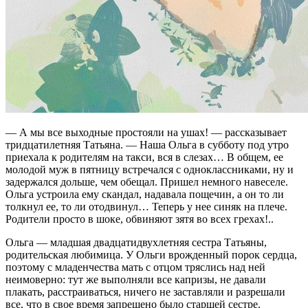
— А мы все выходные простояли на ушах! — рассказывает
тридцатилетняя Татьяна. — Наша Ольга в субботу под утро
приехала к родителям на такси, вся в слезах… В общем, ее
молодой муж в пятницу встречался с одноклассниками, ну и
задержался дольше, чем обещал. Пришел немного навеселе.
Ольга устроила ему скандал, надавала пощечин, а он то ли
толкнул ее, то ли отодвинул… Теперь у нее синяк на плече.
Родители просто в шоке, обвиняют зятя во всех грехах!..
Ольга — младшая двадцатидвухлетняя сестра Татьяны,
родительская любимица. У Ольги врожденный порок сердца,
поэтому с младенчества мать с отцом тряслись над ней
неимоверно: тут же выполняли все капризы, не давали
плакать, расстраиваться, ничего не заставляли и разрешали
все, что в свое время запрещено было старшей сестре.