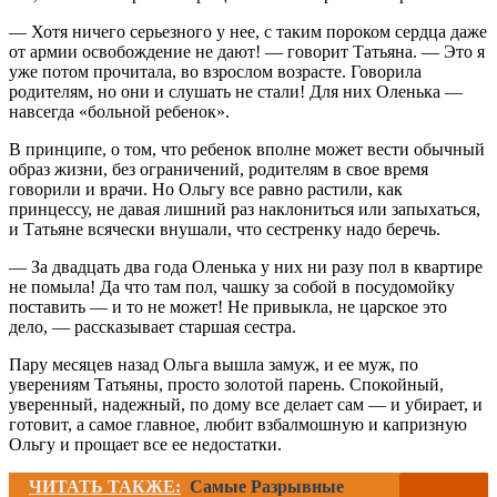
— Хотя ничего серьезного у нее, с таким пороком сердца даже
от армии освобождение не дают! — говорит Татьяна. — Это я
уже потом прочитала, во взрослом возрасте. Говорила
родителям, но они и слушать не стали! Для них Оленька —
навсегда «больной ребенок».
В принципе, о том, что ребенок вполне может вести обычный
образ жизни, без ограничений, родителям в свое время
говорили и врачи. Но Ольгу все равно растили, как
принцессу, не давая лишний раз наклониться или запыхаться,
и Татьяне всячески внушали, что сестренку надо беречь.
— За двадцать два года Оленька у них ни разу пол в квартире
не помыла! Да что там пол, чашку за собой в посудомойку
поставить — и то не может! Не привыкла, не царское это
дело, — рассказывает старшая сестра.
Пару месяцев назад Ольга вышла замуж, и ее муж, по
уверениям Татьяны, просто золотой парень. Спокойный,
уверенный, надежный, по дому все делает сам — и убирает, и
готовит, а самое главное, любит взбалмошную и капризную
Ольгу и прощает все ее недостатки.
ЧИТАТЬ ТАКЖЕ:
Самые Разрывные