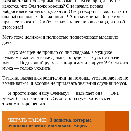
Зятя костерят последними словами. Я им говорю, а вам не
кажется, что Оля тоже хороша? Она начала первая,
набросилась на него с кулаками. Отец говорит — мало ли что
она набросилась? Она женщина! А он мужчина. Он не имел
права ее трогать! Тем более, мол, у нее порок сердца, и он об
этом знал!
Мать тоже целиком и полностью поддерживает младшую
дочь.
— Двух месяцев не прошло со дня свадьбы, а муж уже
кулаками машет, что же дальше-то будет? — чуть не плачет
мать. — Поднявший руку раз, поднимет и в другой! От такого
мужа — только уходить!
Татьяна, вызванная родителями на помощь, уговаривает их не
вмешиваться, и вообще не придавать значения случившемуся.
— Я просто знаю нашу Оленьку! — вздыхает она. — Она
может быть несносной. Самой сто раз уже хотелось ее
тряхнуть хорошенько…
ЧИТАТЬ ТАКЖЕ:
3 напитка, которые
очищают печень и вымывают жиры.