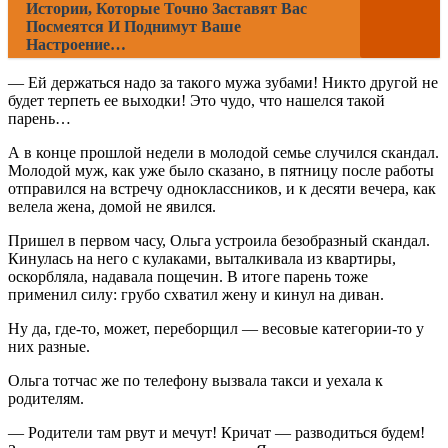
Истории, Которые Точно Заставят Вас
Посмеятся И Поднимут Ваше
Настроение…
— Ей держаться надо за такого мужа зубами! Никто другой не
будет терпеть ее выходки! Это чудо, что нашелся такой
парень…
А в конце прошлой недели в молодой семье случился скандал.
Молодой муж, как уже было сказано, в пятницу после работы
отправился на встречу одноклассников, и к десяти вечера, как
велела жена, домой не явился.
Пришел в первом часу, Ольга устроила безобразный скандал.
Кинулась на него с кулаками, выталкивала из квартиры,
оскорбляла, надавала пощечин. В итоге парень тоже
применил силу: грубо схватил жену и кинул на диван.
Ну да, где-то, может, переборщил — весовые категории-то у
них разные.
Ольга тотчас же по телефону вызвала такси и уехала к
родителям.
— Родители там рвут и мечут! Кричат — разводиться будем!