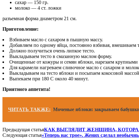
сахар — 150 гр.
молоко — 4 ст. ложки
разъемная форма диаметром 21 см.
Приготовление:
Взбиваем масло с сахаром в пышную массу.
Добавляем по одному яйца, постоянно взбивая, вмешиваем 
Должно получиться очень липкое тесто.
Выкладываем тесто в смазанную маслом форму.
Очищенные от кожуры и семян яблоки, нарезаем крупными 
Для карамели нагреваем сливочное масло с сахаром и молоко
Выкладываем на тесто яблоки и посыпаем кокосовой массой
Выпекаем при 180 С около 40 минут.
Приятного аппетита!
ЧИТАТЬ ТАКЖЕ:
Моченые яблоки: закрываем бабушкин
Предыдущая статья
КАК ВЫГЛЯДИТ ЖЕНЩИНА, КОТОРАЯ
Следующая статья
«Теперь нас трое». Жених сделал необычны