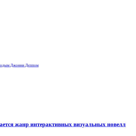
олодым Джонни Деппом
вается жанр интерактивных визуальных новелл