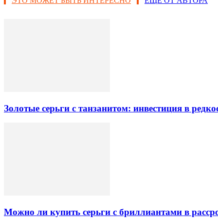
ЭТО МОЖЕТ БЫТЬ ИНТЕРЕСНО
ЕЩЕ ОТ АВТОРА
Золотые серьги с танзанитом: инвестиция в редк
Можно ли купить серьги с бриллиантами в рассро