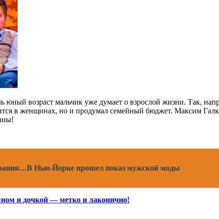
ь юный возраст мальчик уже думает о взрослой жизни. Так, напр
вится в женщинах, но и продумал семейный бюджет. Максим Галк
ины!
ирания…В Нью-Йорке прошел показ мужской моды
ном и дочкой — метко и лаконично!