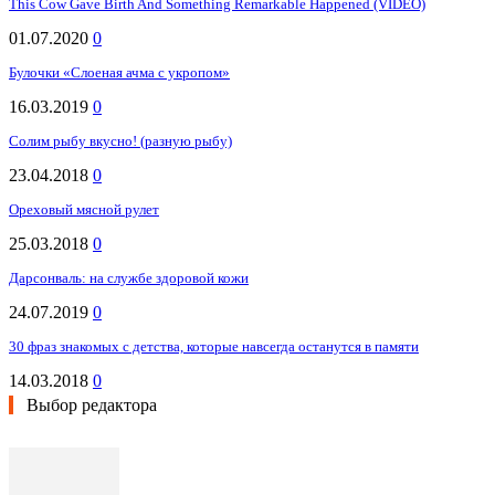
This Cow Gave Birth And Something Remarkable Happened (VIDEO)
01.07.2020
0
Булочки «Слоеная ачма с укропом»
16.03.2019
0
Солим рыбу вкусно! (разную рыбу)
23.04.2018
0
Ореховый мясной рулет
25.03.2018
0
Дарсонваль: на службе здоровой кожи
24.07.2019
0
30 фраз знакомых с детства, которые навсегда останутся в памяти
14.03.2018
0
Выбор редактора