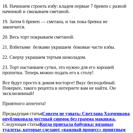
18. Начинаем строить избу: кладем первые 7 бревен с разной
начинкой и смазываем сметаной.
19. Затем 6 бревен — сметана, и так пока бревна не
закончатся.
20. Весь торт покрываем сметаной.
21. Взбитыми белками украшаем боковые части избы.
22. Сверху украшаем тертым шоколадом.
23. Торт настаиваем сутки, это нужно для его хорошей
пропитки. Теперь можно подать его к столу!
Все будут просто в диком восторге! Вкус бесподобный.
Поверьте, такого рецепта в интернете вам не найти. Он
эксклюзивный!
Приятного аппетита!
Предыдущая статья
Совсем не узнать: Светлана Ходченкова
опубликовала честный снимок без грамма макияжа.
Следующая статья
Когда приехала бабушка: вязаные
туалеты, которые сделают «важный процесс» приятным