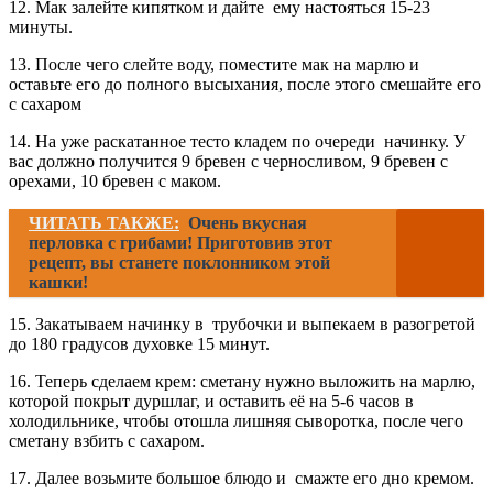
12. Мак залейте кипятком и дайте ему настояться 15-23
минуты.
13. После чего слейте воду, поместите мак на марлю и
оставьте его до полного высыхания, после этого смешайте его
с сахаром
14. На уже раскатанное тесто кладем по очереди начинку. У
вас должно получится 9 бревен с черносливом, 9 бревен с
орехами, 10 бревен с маком.
ЧИТАТЬ ТАКЖЕ:
Очень вкусная
перловка с грибами! Приготовив этот
рецепт, вы станете поклонником этой
кашки!
15. Закатываем начинку в трубочки и выпекаем в разогретой
до 180 градусов духовке 15 минут.
16. Теперь сделаем крем: сметану нужно выложить на марлю,
которой покрыт дуршлаг, и оставить её на 5-6 часов в
холодильнике, чтобы отошла лишняя сыворотка, после чего
сметану взбить с сахаром.
17. Далее возьмите большое блюдо и смажте его дно кремом.