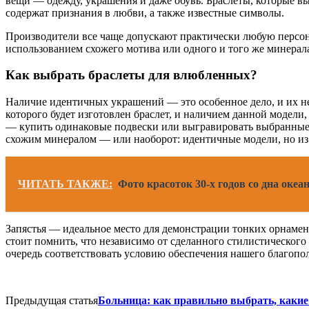
вещи — одежду, украшения и даже обувь. Браслеты, которые в
содержат признания в любви, а также известные символы.
Производители все чаще допускают практически любую персон
использованием схожего мотива или одного и того же минерала
Как выбрать браслеты для влюбленных?
Наличие идентичных украшений — это особенное дело, и их не
которого будет изготовлен браслет, и наличием данной модели,
— купить одинаковые подвески или выгравировать выбранные 
схожим минералом — или наоборот: идентичные модели, но из 
ЧИТАТЬ ТАКЖЕ:
Фото красоток 30-х годов со дна океан
Запястья — идеальное место для демонстрации тонких орнамент
стоит помнить, что независимо от сделанного стилистическог
очередь соответствовать условию обеспечения нашего благопо
Предыдущая статья
Больница: как правильно выбрать, какие 