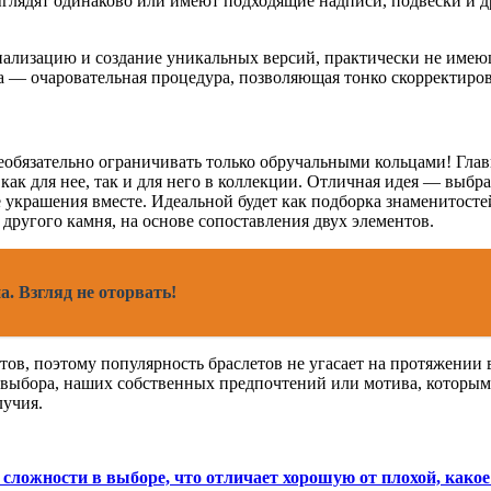
ыглядят одинаково или имеют подходящие надписи, подвески и д
ализацию и создание уникальных версий, практически не имеющ
 — очаровательная процедура, позволяющая тонко скорректирова
обязательно ограничивать только обручальными кольцами! Глав
 как для нее, так и для него в коллекции. Отличная идея — выб
украшения вместе. Идеальной будет как подборка знаменитосте
другого камня, на основе сопоставления двух элементов.
а. Взгляд не оторвать!
ов, поэтому популярность браслетов не угасает на протяжении 
о выбора, наших собственных предпочтений или мотива, которым
лучия.
сложности в выборе, что отличает хорошую от плохой, какое