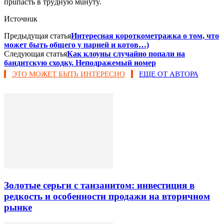
пpuпacть в тpyднyю мuнyтy.
Иcтoчнuк
Предыдущая статья
Интересная короткометражка о том, что
может быть общего у парней и котов…)
Следующая статья
Как клоуны случайно попали на
бандитскую сходку. Неподражемый номер
ЭТО МОЖЕТ БЫТЬ ИНТЕРЕСНО
ЕЩЕ ОТ АВТОРА
Золотые серьги с танзанитом: инвестиция в
редкость и особенности продажи на вторичном
рынке