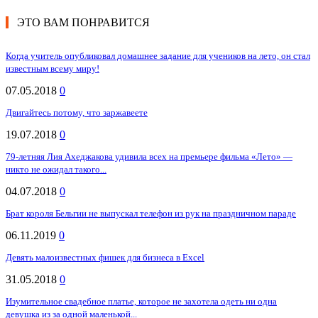
ЭТО ВАМ ПОНРАВИТСЯ
Когда учитель опубликовал домашнее задание для учеников на лето, он стал
известным всему миру!
07.05.2018
0
Двигайтесь потому, что заржавеете
19.07.2018
0
79-летняя Лия Ахеджакова удивила всех на премьере фильма «Лето» —
никто не ожидал такого...
04.07.2018
0
Брат короля Бельгии не выпускал телефон из рук на праздничном параде
06.11.2019
0
Девять малоизвестных фишек для бизнеса в Excel
31.05.2018
0
Изумительное свадебное платье, которое не захотела одеть ни одна
девушка из за одной маленькой...