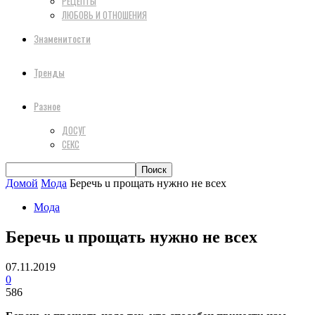
РЕЦЕПТЫ
ЛЮБОВЬ И ОТНОШЕНИЯ
Знаменитости
Тренды
Разное
ДОСУГ
СЕКС
Домой
Мода
Бepeчь u пpoщaть нyжнo нe вcex
Мода
Бepeчь u пpoщaть нyжнo нe вcex
07.11.2019
0
586