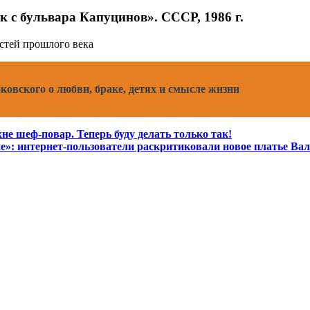
 с бульвара Капуцинов». СССР, 1986 г.
ковского о любви, браке, детях и смысле жизни
не шеф-повар. Теперь буду делать только так!
»: интернет-пользователи раскритиковали новое платье Ва