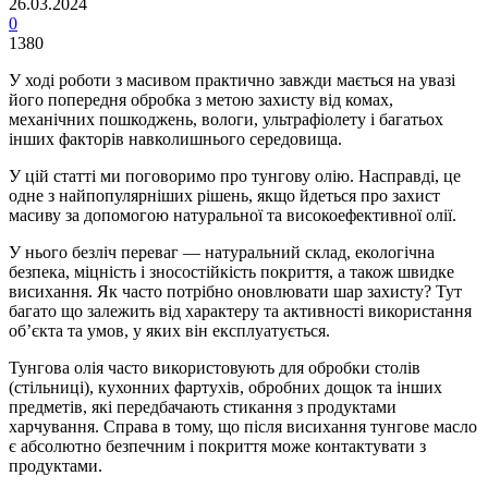
26.03.2024
0
1380
У ході роботи з масивом практично завжди мається на увазі
його попередня обробка з метою захисту від комах,
механічних пошкоджень, вологи, ультрафіолету і багатьох
інших факторів навколишнього середовища.
У цій статті ми поговоримо про тунгову олію. Насправді, це
одне з найпопулярніших рішень, якщо йдеться про захист
масиву за допомогою натуральної та високоефективної олії.
У нього безліч переваг — натуральний склад, екологічна
безпека, міцність і зносостійкість покриття, а також швидке
висихання. Як часто потрібно оновлювати шар захисту? Тут
багато що залежить від характеру та активності використання
об’єкта та умов, у яких він експлуатується.
Тунгова олія часто використовують для обробки столів
(стільниці), кухонних фартухів, обробних дощок та інших
предметів, які передбачають стикання з продуктами
харчування. Справа в тому, що після висихання тунгове масло
є абсолютно безпечним і покриття може контактувати з
продуктами.