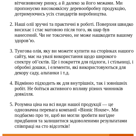
вітчизняному ринку, а й далеко за його межами. Ми
пропонуємо високоякісну деревообробну продукцію,
дотримуючись усіх стандартів виробництва.
Наші олії зручні та практичні в роботі. Поверхня швидко
висихає і стає матовою після того, як шар був
нанесений. Чи не токсично, не може нашкодити вашому
здоров’ю.
Тунгова олія, яку ви можете купити на сторінках нашого
сайту, має на увазі використання щодо широкого
спектру об’єктів. Це і покриття для підлоги, і стільниці, і
обробні дошки, і елементи, які використовуються для
декору саду, альтанки і т.д.
Відмінно підходить як для внутрішніх, так і зовнішніх
робіт. Не боїться активного впливу різних чинників
довкілля.
Розумна ціна на всі види нашої продукції — це
однозначна перевага компанії «Bionic House». Ми
подбаємо про те, щоб ви могли зробити вигідне
придбання та залишитися задоволеними результатами
співпраці на сто відсотків!