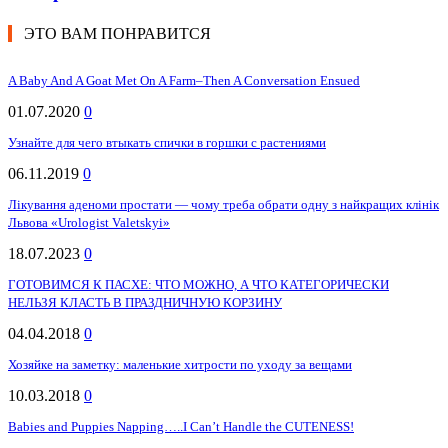
ЭТО ВАМ ПОНРАВИТСЯ
A Baby And A Goat Met On A Farm–Then A Conversation Ensued
01.07.2020
0
Узнайте для чего втыкать спички в горшки с растениями
06.11.2019
0
Лікування аденоми простати — чому треба обрати одну з найкращих клінік
Львова «Urologist Valetskyi»
18.07.2023
0
ГОТОВИМСЯ К ПАСХЕ: ЧТО МОЖНО, А ЧТО КАТЕГОРИЧЕСКИ
НЕЛЬЗЯ КЛАСТЬ В ПРАЗДНИЧНУЮ КОРЗИНУ
04.04.2018
0
Хозяйке на заметку: маленькие хитрости по уходу за вещами
10.03.2018
0
Babies and Puppies Napping…..I Can’t Handle the CUTENESS!