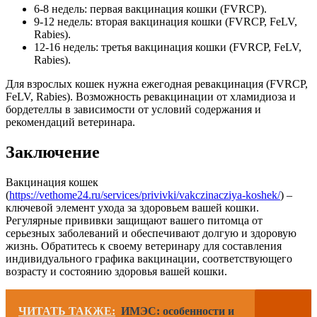
6-8 недель: первая вакцинация кошки (FVRCP).
9-12 недель: вторая вакцинация кошки (FVRCP, FeLV,
Rabies).
12-16 недель: третья вакцинация кошки (FVRCP, FeLV,
Rabies).
Для взрослых кошек нужна ежегодная ревакцинация (FVRCP,
FeLV, Rabies). Возможность ревакцинации от хламидиоза и
бордетеллы в зависимости от условий содержания и
рекомендаций ветеринара.
Заключение
Вакцинация кошек
(
https://vethome24.ru/services/privivki/vakczinacziya-koshek/
) –
ключевой элемент ухода за здоровьем вашей кошки.
Регулярные прививки защищают вашего питомца от
серьезных заболеваний и обеспечивают долгую и здоровую
жизнь. Обратитесь к своему ветеринару для составления
индивидуального графика вакцинации, соответствующего
возрасту и состоянию здоровья вашей кошки.
ЧИТАТЬ ТАКЖЕ:
ИМЭС: особенности и