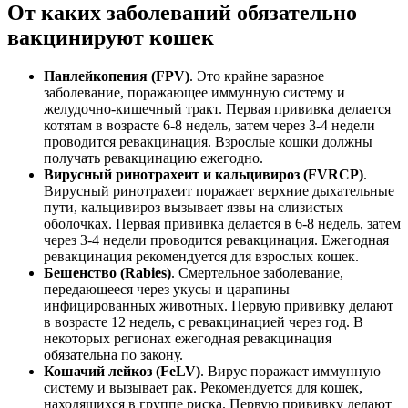
От каких заболеваний обязательно
вакцинируют кошек
Панлейкопения (FPV)
. Это крайне заразное
заболевание, поражающее иммунную систему и
желудочно-кишечный тракт. Первая прививка делается
котятам в возрасте 6-8 недель, затем через 3-4 недели
проводится ревакцинация. Взрослые кошки должны
получать ревакцинацию ежегодно.
Вирусный ринотрахеит и кальцивироз (FVRCP)
.
Вирусный ринотрахеит поражает верхние дыхательные
пути, кальцивироз вызывает язвы на слизистых
оболочках. Первая прививка делается в 6-8 недель, затем
через 3-4 недели проводится ревакцинация. Ежегодная
ревакцинация рекомендуется для взрослых кошек.
Бешенство (Rabies)
. Смертельное заболевание,
передающееся через укусы и царапины
инфицированных животных. Первую прививку делают
в возрасте 12 недель, с ревакцинацией через год. В
некоторых регионах ежегодная ревакцинация
обязательна по закону.
Кошачий лейкоз (FeLV)
. Вирус поражает иммунную
систему и вызывает рак. Рекомендуется для кошек,
находящихся в группе риска. Первую прививку делают