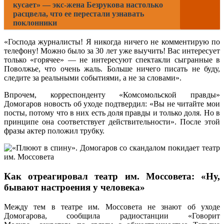
кусает» — экс-жена Безрукова настолько
расцвела, что ее перестали узнавать
поклонники
«Господа журналисты! Я никогда ничего не комментирую по
телефону! Можно было за 30 лет уже выучить! Вас интересует
только «горячее» — не интересуют спектакли сыгранные в
Поволжье, что очень жаль. Больше ничего писать не буду,
следите за реальными событиями, а не за словами».
Впрочем, корреспонденту «Комсомольской правды»
Домогаров новость об уходе подтвердил: «Вы не читайте мои
посты, потому что в них есть доля правды и только доля. Но в
принципе она соответствует действительности». После этой
фразы актер положил трубку.
Как отреагировал театр им. Моссовета: «Ну,
бывают настроения у человека»
Между тем в театре им. Моссовета не знают об уходе
Домогарова, сообщила радиостанции «Говорит