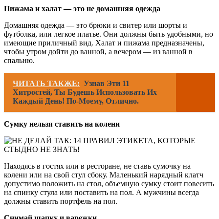
Пижама и халат — это не домашняя одежда
Домашняя одежда — это брюки и свитер или шорты и
футболка, или легкое платье. Они должны быть удобными, но
имеющие приличный вид. Халат и пижама предназначены,
чтобы утром дойти до ванной, а вечером — из ванной в
спальню.
ЧИТАТЬ ТАКЖЕ:
Узнав Эти 11
Хитростей, Ты Будешь Использовать Их
Каждый День! По-Моему, Отлично.
Сумку нельзя ставить на колени
Находясь в гостях или в ресторане, не ставь сумочку на
колени или на свой стул сбоку. Маленький нарядный клатч
допустимо положить на стол, объемную сумку стоит повесить
на спинку стула или поставить на пол. А мужчины всегда
должны ставить портфель на пол.
Снимай шапку и варежки