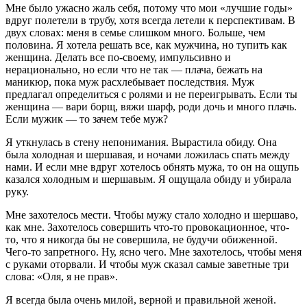
Мне было ужасно жаль себя, потому что мои «лучшие годы»
вдруг полетели в трубу, хотя всегда летели к перспективам. В
двух словах: меня в семье слишком много. Больше, чем
половина. Я хотела решать все, как мужчина, но тупить как
женщина. Делать все по-своему, импульсивно и
нерационально, но если что не так — плача, бежать на
маникюр, пока муж расхлебывает последствия. Муж
предлагал определиться с ролями и не переигрывать. Если ты
женщина — вари борщ, вяжи шарф, роди дочь и много плачь.
Если мужик — то зачем тебе муж?
Я уткнулась в стену непонимания. Вырастила обиду. Она
была холодная и шершавая, и ночами ложилась спать между
нами. И если мне вдруг хотелось обнять мужа, то он на ощупь
казался холодным и шершавым. Я ощущала обиду и убирала
руку.
Мне захотелось мести. Чтобы мужу стало холодно и шершаво,
как мне. Захотелось совершить что-то провокационное, что-
то, что я никогда бы не совершила, не будучи обиженной.
Чего-то запретного. Ну, ясно чего. Мне захотелось, чтобы меня
с руками оторвали. И чтобы муж сказал самые заветные три
слова: «Оля, я не прав».
Я всегда была очень милой, верной и правильной женой.