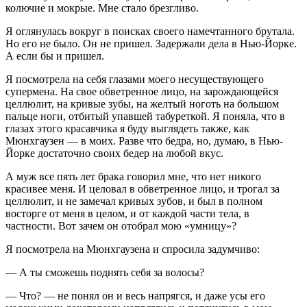
колючие и мокрые. Мне стало брезгливо.
Я оглянулась вокруг в поисках своего намечтанного брутала.
Но его не было. Он не пришел. Задержали дела в Нью-Йорке.
А если бы и пришел.
Я посмотрела на себя глазами моего несуществующего
супермена. На свое обветренное лицо, на зарождающейся
целлюлит, на кривые зубы, на желтый ноготь на большом
пальце ноги, отбитый упавшей табуреткой. Я поняла, что в
глазах этого красавчика я буду выглядеть также, как
Мюнхгаузен — в моих. Разве что бедра, но, думаю, в Нью-
Йорке достаточно своих бедер на любой вкус.
А муж все пять лет брака говорил мне, что нет никого
красивее меня. И целовал в обветренное лицо, и трогал за
целлюлит, и не замечал кривых зубов, и был в полном
восторге от меня в целом, и от каждой части тела, в
частности. Вот зачем он отобрал мою «умницу»?
Я посмотрела на Мюнхгаузена и спросила задумчиво:
— А ты сможешь поднять себя за волосы?
— Что? — не понял он и весь напрягся, и даже усы его