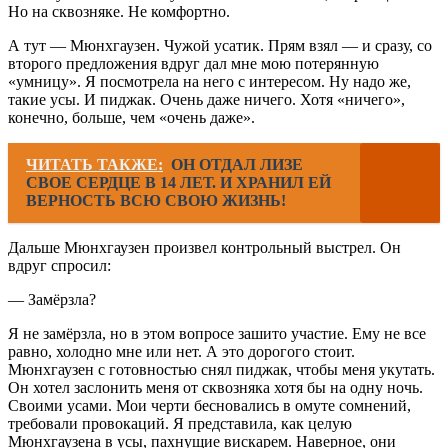
Но на сквозняке. Не комфортно.
А тут — Мюнхгаузен. Чужой усатик. Прям взял — и сразу, со
второго предложения вдруг дал мне мою потерянную
«умницу». Я посмотрела на него с интересом. Ну надо же,
такие усы. И пиджак. Очень даже ничего. Хотя «ничего»,
конечно, больше, чем «очень даже».
ЧИТАТЬ ТАКЖЕ:
ОН ОТДАЛ ЛИЗЕ
СВОЕ СЕРДЦЕ В 14 ЛЕТ. И ХРАНИЛ ЕЙ
ВЕРНОСТЬ ВСЮ СВОЮ ЖИЗНЬ!
Дальше Мюнхгаузен произвел контрольный выстрел. Он
вдруг спросил:
— Замёрзла?
Я не замёрзла, но в этом вопросе зашито участие. Ему не все
равно, холодно мне или нет. А это дорогого стоит.
Мюнхгаузен с готовностью снял пиджак, чтобы меня укутать.
Он хотел заслонить меня от сквозняка хотя бы на одну ночь.
Своими усами. Мои черти бесновались в омуте сомнений,
требовали провокаций. Я представила, как целую
Мюнхгаузена в усы, пахнущие вискарем. Наверное, они