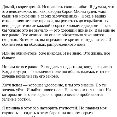
Домой, скорее домой. Исправлять свои ошибки. Я думала, что
это невозможно, но, как говорил барон Мюнхгаузен, «мы
были так искренни в своих заблуждениях». Пока в ваших
отношениях летают тарелки, вы ругаетесь до вздыбленных
вен, рыдаете после каждой ссоры и хлопаете дверями — как
бы ужасно это не звучало — это хороший признак. Вам еще не
все равно. Это агония, но она не обязательно закончится
смертью. Возможно, вы переживете кризис и отдышитесь. И
обниметесь на обломках разгромленного дома.
Или не обниметесь. Уже никогда. Я не знаю. Это жизнь, все
бывает.
Но вам не все равно. Разводиться надо тогда, когда все равно.
Когда внутри — выжженое поле погибших надежд, и ты не
хочешь возделывать его заново.
Хотя пепел — хорошее удобрение, и ты это знаешь. Но ты
хочешь уйти. И найти новое поле. На котором нет пепла. На
котором ничего не горело, а просто весело пробиваются
зеленые ростки.
Я пришла в этот бар натворить глупостей. Но главная моя
глупость — сидеть в этом баре и на полном серьезе