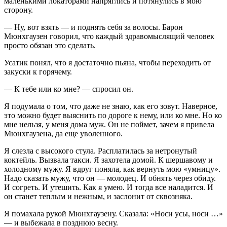
маленькими локаторами напряглись и потянулись в мою
сторону.
— Ну, вот взять — и поднять себя за волосы. Барон
Мюнхгаузен говорил, что каждый здравомыслящий человек
просто обязан это сделать.
Усатик понял, что я достаточно пьяна, чтобы переходить от
закуски к горячему.
— К тебе или ко мне? — спросил он.
Я подумала о том, что даже не знаю, как его зовут. Наверное,
это можно будет выяснить по дороге к нему, или ко мне. Но ко
мне нельзя, у меня дома муж. Он не поймет, зачем я привела
Мюнхгаузена, да еще уволенного.
Я слезла с высокого стула. Расплатилась за нетронутый
коктейль. Вызвала такси. Я захотела домой. К шершавому и
холодному мужу. Я вдруг поняла, как вернуть мою «умницу».
Надо сказать мужу, что он — молодец. И обнять через обиду.
И согреть. И утешить. Как я умею. И тогда все наладится. И
он станет теплым и нежным, и заслонит от сквозняка.
Я помахала рукой Мюнхгаузену. Сказала: «Носи усы, носи …»
— и выбежала в позднюю весну.