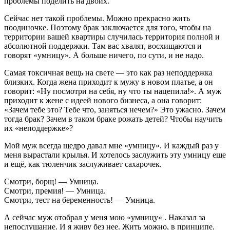
проблемы поделить на двоих.
Сейчас нет такой проблемы. Можно прекрасно жить
поодиночке. Поэтому брак заключается для того, чтобы на
территории вашей квартиры случилась территория полной и
абсолютной поддержки. Там вас хвалят, восхищаются и
говорят «умницу». А больше ничего, по сути, и не надо.
Самая токсичная вещь на свете — это как раз неподдержка
близких. Когда жена приходит к мужу в новом платье, а он
говорит: «Ну посмотри на себя, ну что ты нацепила!». А муж
приходит к жене с идеей нового бизнеса, а она говорит:
«Зачем тебе это? Тебе что, заняться нечем?» Это ужасно. Зачем
тогда брак? Зачем в таком браке рожать детей? Чтобы научить
их «неподдержке»?
Мой муж всегда щедро давал мне «умницу». И каждый раз у
меня вырастали крылья. И хотелось заслужить эту умницу еще
и ещё, как тюленчик заслуживает сахарочек.
Смотри, борщ! — Умница.
Смотри, премия! — Умница.
Смотри, тест на беременность! — Умница.
А сейчас муж отобрал у меня мою «умницу» . Наказал за
непослушание. И я живу без нее. Жить можно, в принципе.