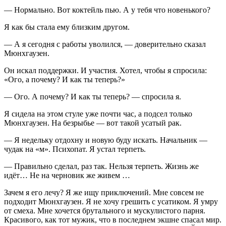
— Нормально. Вот коктейль пью. А у тебя что новенького?
Я как бы стала ему близким другом.
— А я сегодня с работы уволился, — доверительно сказал
Мюнхгаузен.
Он искал поддержки. И участия. Хотел, чтобы я спросила:
«Ого, а почему? И как ты теперь?»
— Ого. А почему? И как ты теперь? — спросила я.
Я сидела на этом стуле уже почти час, а подсел только
Мюнхгаузен. На безрыбье — вот такой усатый рак.
— Я недельку отдохну и новую буду искать. Начальник —
чудак на «м». Психопат. Я устал терпеть.
— Правильно сделал, раз так. Нельзя терпеть. Жизнь же
идёт… Не на черновик же живем …
Зачем я его лечу? Я же ищу приключений. Мне совсем не
подходит Мюнхгаузен. Я не хочу грешить с усатиком. Я умру
от смеха. Мне хочется брутального и мускулистого парня.
Красивого, как тот мужик, что в последнем экшне спасал мир.