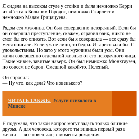
Я сидела на высоком стуле у стойки и была немножко Керри
из «Секса в Большом Городе», немножко Скарлетт и
немножко Мадам Грицацуева.
Рядом сел мужчина. Он был совершенно невзрачный. Если бы
он совершил преступление, скажем, ограбил банк, никто не
смог бы его описать. Вот если бы я совершила — все сразу бы
меня описали. Если уж не лицо, то бедра. И зарисовали бы. С
удовольствием. Но зато у этого мужчины были усы. Они
жили совершенно отдельной жизнью от его невзрачного лица.
Такие живые, завитые наверх. Он был немножко Мюнхгаузен,
но совсем не барон. Смешной какой-то. Нелепый.
Он спросил:
— Ну что, как дела? Что новенького?
ЧИТАТЬ ТАКЖЕ:
Услуги психолога в
Минске
Я подумала, что такой вопрос могут задать только близкие
друзья. А для человека, которого ты видишь первый раз в
жизни — все новенькое, с момента рождения.