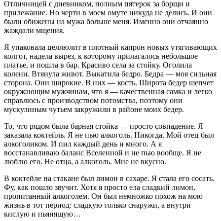
Отличницей с дневником, полным пятерок за борщи и
прилежание. Но черти в моем омуте никуда не делись. И они
были обижены на мужа больше меня. Именно они отчаянно
жаждали мщения.
Я упаковала целлюлит в плотный капрон новых утягивающих
колгот, надела вырез, к которому прилагалось небольшое
платье, и пошла в бар. Красиво села за стойку. Оголила
колени. Втянула живот. Выкатила бедро. Бедра — моя сильная
сторона. Они широкие. В них — кость. Широта бедер шепчет
окружающим мужчинам, что я — качественная самка и легко
справлюсь с производством потомства, поэтому они
мускулиным чутьем закружили в районе моих бедер.
То, что рядом была барная стойка — просто совпадение. Я
заказала коктейль. Я не пью алкоголь. Никогда. Мой отец был
алкоголиком. И пил каждый день и много. А я
восстанавливаю баланс Вселенной и не пью вообще. Я не
люблю его. Не отца, а алкоголь. Мне не вкусно.
В коктейле на стакане был лимон в сахаре. Я стала его сосать.
Фу, как пошло звучит. Хотя я просто ела сладкий лимон,
пропитанный алкоголем. Он был немножко похож на мою
жизнь в тот период: сладкую только снаружи, а внутри
кислую и пьянящую…