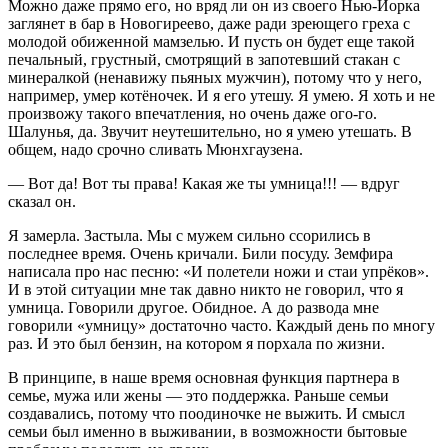
Можно даже прямо его, но вряд ли он из своего Нью-Йорка
заглянет в бар в Новогиреево, даже ради зреющего греха с
молодой обиженной мамзелью. И пусть он будет еще такой
печальный, грустный, смотрящий в запотевший стакан с
минералкой (ненавижу пьяных мужчин), потому что у него,
например, умер котёночек. И я его утешу. Я умею. Я хоть и не
произвожу такого впечатления, но очень даже ого-го.
Шалунья, да. Звучит неутешительно, но я умею утешать. В
общем, надо срочно сливать Мюнхгаузена.
— Вот да! Вот ты права! Какая же ты умница!!! — вдруг
сказал он.
Я замерла. Застыла. Мы с мужем сильно ссорились в
последнее время. Очень кричали. Били посуду. Земфира
написала про нас песню: «И полетели ножи и стаи упрёков».
И в этой ситуации мне так давно никто не говорил, что я
умница. Говорили другое. Обидное. А до развода мне
говорили «умницу» достаточно часто. Каждый день по многу
раз. И это был бензин, на котором я порхала по жизни.
В принципе, в наше время основная функция партнера в
семье, мужа или жены — это поддержка. Раньше семьи
создавались, потому что поодиночке не выжить. И смысл
семьи был именно в выживании, в возможности бытовые