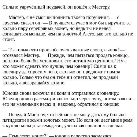
Сильно удручённый неудачей, он вошёл к Мастеру.
— Мастер, я не смог выполнить твоего поручения, — с
грустью сказал он. — В лучшем случае я мог бы выручить за
кольцо пару серебряных монет, но ведь ты не велел
соглашаться меньше, чем на золотую! А столько это кольцо не
стоит.
— Ты только что произнёс очень важные слова, сынок! —
отозвался Мастер. — Прежде, чем пытаться продать кольцо,
неплохо было бы установить его истинную ценность! Ну а
кто может сделать это лучше, чем ювелир? Скачи-ка к
ювелиру да спроси у него, сколько он предложит нам за
кольцо. Только что бы он тебе ни ответил, не продавай
кольцо, а возвращайся ко мне.
Юноша снова вскочил на коня и отправился к ювелиру.
Ювелир долго рассматривал кольцо через лупу, потом взвесил
его на маленьких весах и, наконец, обратился к юноше:
— Передай Мастеру, что сейчас я не могу дать ему больше
пятидесяти восьми золотых монет. Но если он даст мне время,
я куплю кольцо за семьдесят, учитывая срочность сделки.
— Семьдесят монет?! — юноша радостно засмеялся,