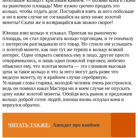
небольшое кольцо с красивым камнем. — Возьми коня и скачи
на рыночную площадь! Мне нужно срочно продать это
кольцо, чтобы отдать долг. Постарайся взять за него побольше
и ни в коем случае не соглашайся на цену ниже золотой
монеты! Скачи же и возвращайся как можно скорее!
Юноша взял кольцо и ускакал. Приехав на рыночную
площадь, он стал предлагать кольцо торговцам, и те поначалу
с интересом разглядывали его товар. Но стоило им услышать
о золотой монете, как они тут же теряли к кольцу всякий
интерес. Одни открыто смеялись ему в лицо, другие просто
отворачивались, и лишь один пожилой торговец любезно
объяснил ему, что золотая монета — это слишком высокая
цена за такое кольцо и что за него могут дать разве что
медную монету, ну в крайнем случае серебряную.
Услышав слова старика, молодой человек очень расстроился,
ведь он помнил наказ Мастера ни в коем случае не опускать
цену ниже золотой монеты. Обойдя весь рынок и предложив
кольцо доброй сотне людей, юноша вновь оседлал коня и
вернулся обратно.
ЧИТАТЬ ТАКЖЕ:
Анекдот про ковбоев