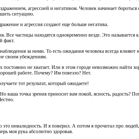
дражением, агрессией и негативом. Человек начинает бороться 
чшить ситуацию.
здражение и агрессия создают еще больше негатива.
. Все частицы находятся одновременно везде. Это называется к
й факт.
наблюдения за ними. То есть ожидания человека всегда влияют 
ние своим убеждениям.
 их постоянно не хватает. Или в этом городе невозможно найти х
 хорошей работе. Почему? Им повезло? Нет.
лучаете тот результат, который ожидаете!
Но ваша точка зрения приносит вам покой, ясность, радость? Пом
Честно.
что это инвалидность. И я поверил. А потом я прочитал про люде
перь моя рука абсолютно здоровая.