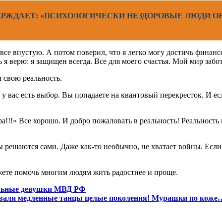
РЖДАЕТ: «ПСИХОЛОГИЧЕСКИ НЕЗДОРОВЫЕ ЛЮДИ ОБ
все впустую. А потом поверил, что я легко могу достичь финансо
 верю: я защищен всегда. Все для моего счастья. Мой мир забот
 свою реальность.
, у вас есть выбор. Вы попадаете на квантовый перекресток. И ес
ра!!!» Все хорошо. И добро пожаловать в реальность! Реальность
ы решаются сами. Даже как-то необычно, не хватает войны. Есл
жете помочь многим людям жить радостнее и проще.
ельные девушки МВД РФ
цевали медленные танцы целые поколения! Мурашки по коже