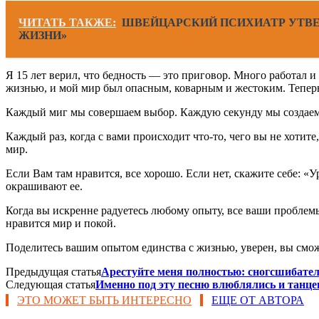
ЧИТАТЬ ТАКЖЕ:
ШВЕЙЦАРСКИЙ ПСИХИАТР УТВЕ
ЖИЗНИ»
Я 15 лет верил, что бедность — это приговор. Много работал и 
жизнью, и мой мир был опасным, коварным и жестоким. Теперь я
Каждый миг мы совершаем выбор. Каждую секунду мы создаем
Каждый раз, когда с вами происходит что-то, чего вы не хотите
мир.
Если Вам там нравится, все хорошо. Если нет, скажите себе: «У
окрашивают ее.
Когда вы искренне радуетесь любому опыту, все ваши проблем
нравится мир и покой.
Поделитесь вашим опытом единства с жизнью, уверен, вы смо
Предыдущая статья
Арестуйте меня полностью: сногсшибат
Следующая статья
Именно под эту песню влюблялись и тан
ЭТО МОЖЕТ БЫТЬ ИНТЕРЕСНО
ЕЩЕ ОТ АВТОРА