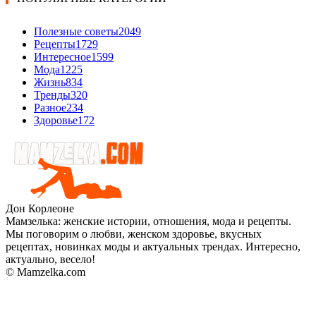
Полезные советы
2049
Рецепты
1729
Интересное
1599
Мода
1225
Жизнь
834
Тренды
320
Разное
234
Здоровье
172
Дон Корлеоне
Мамзелька: женские истории, отношения, мода и рецепты.
Мы поговорим о любви, женском здоровье, вкусных
рецептах, новинках моды и актуальных трендах. Интересно,
актуально, весело!
© Mamzelka.com