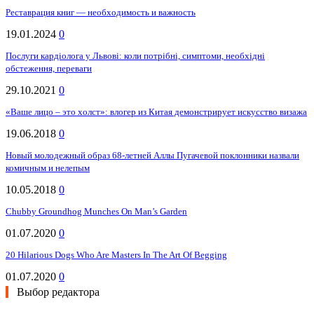
Реставрация книг — необходимость и важность
19.01.2024
0
Послуги кардіолога у Львові: коли потрібні, симптоми, необхідні
обстеження, переваги
29.10.2021
0
«Ваше лицо – это холст»: влогер из Китая демонстрирует искусство визажа
19.06.2018
0
Новый молодежный образ 68-летней Аллы Пугачевой поклонники назвали
комичным и нелепым
10.05.2018
0
Chubby Groundhog Munches On Man’s Garden
01.07.2020
0
20 Hilarious Dogs Who Are Masters In The Art Of Begging
01.07.2020
0
Выбор редактора