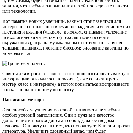
и, тем самым, будет развиваться память. Важно выбирать
занятия, что требуют запоминания некой последовательности
или технологии.
Вот памятка новых увлечений, какими стоит заняться для
интересного и полезного времяпровождения: изучение техник
плетения и вязания (макраме, крючком, спицами); увлечение
психологическими тестами (позволят познать себя и
окружающих); игра на музыкальном инструменте; занятия
танцами; вышивка, плетение бисером; рисование картины по
номерам и т.д.
Советы для взрослых людей – стоит конспектировать важную
информацию, что удалось получить (даже если смотреть
мастер-класс в интернете), а потом попытаться воспроизвести
рассказ по написанному конспекту.
Пассивные методы
Эти способы улучшения мозговой активности не требуют
особых условий выполнения. Они в нужны в качестве
дополнения и происходят сами собой, даже без ведома
человека. Они актуальны тем, кто использует: Книги и прочая
литература. Увеличить словарный запас, чем будет