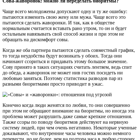
Сова-жаворонок: можно ли переделать биоритмы?
Чаще всего молодожены допускают одну и ту же ошибку:
пытаются изменить свою жену или мужа. Чаще всего это
пытаются сделать жаворонки. И так, как в обществе
нормальным считается вставать рано утром, то он и будет
остальным навязывать свой способ жизни и при этом не
обращать на дискомфорт совы.
Когда же оба партнера пытаются сделать совместный график,
то тогда неудобства будут возникать у обоих. Тогда они
начинают ссориться и придавать этому большое значение.
Сову принято в таких ситуациях считать лентяем, ведь спит
до обеда, а жаворонок не может нив гостях посидеть ни
любовью заняться. Поэтому статистика разводов пар из
разными биоритмами просто приводит в ужас.
Конечно когда люди женятся по любви, то они совершенно
при этом не обращают внимание на биоритмы, но иногда эта
проблема может разрушить даже самые крепкие отношения.
Также ссоры по поводу биоритмов действуют на нервную
систему людей, при чем очень негативно. Некоторые ученные
доказывают, что внутренние часы человека можно немного
перевести, но не более, чем на полтора часа в любую сторону.