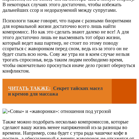
В некоторых случаях этого достаточно, чтобы избежать
дальнейших ссор и недоразумений между супругами.
Психологи также говорят, что парам с разными биоритмами
для нормальной жизни достаточно всего лишь найти
компромисс. Но как это сделать знают далеко не все! А для
этого достаточно лишь не высмеивать тот образ жизни,
который ведет ваш партнер, не стоит по этому поводу
ссориться с жаворонком перед сном, ведь из-за этого он не
будет спать всю ночь. Сову же утра ни в коем случае нельзя
трогать спросонья, ведь таким людям необходимо время,
чтобы окончательно проснуться иначе дело грозит обернуться
конфликтом.
ЧИТАТЬ ТАКЖЕ:
Секрет тайских масел
и кремов для массажа
Также можно подобрать несколько компромиссов, которые
сделают вашу жизнь менее напряженной из-за разницы во
времени. Например, сова будет с утра рада чашечке кофе в
постель, а обессиленный к вечеру жаворонок не откажется от