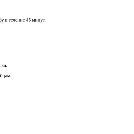
у в течение 45 минут.
шка.
убцам.