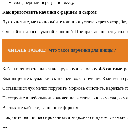
соль, черный перец – по вкусу.
Как приготовить кабачки с фаршем и сыром:
Лук очистите, мелко порубите или пропустите через мясорубку.
Смешайте фарш с луковой кашицей. Приправьте по вкусу соль
ЧИТАТЬ ТАКЖЕ:
Что такое парбейки для пиццы?
Кабачки очистите, нарежьте кружками размером 4-5 сантиметр
Бланшируйте кружочки в кипящей воде в течение 3 минут и сра
Оставшийся лук мелко порубите, морковь очистите, нарежьте 
Пассеруйте в небольшом количестве растительного масла до м
Выложите кабачки, заполните фаршем.
Покройте овощи пассированными морковью и луком, смажьте см