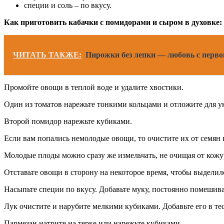
специи и соль – по вкусу.
Как приготовить кабачки с помидорами и сыром в духовке:
ЧИТАТЬ ТАКЖЕ:
Пирожки без лепки — любовь с первог
Промойте овощи в теплой воде и удалите хвостики.
Один из томатов нарежьте тонкими кольцами и отложите для у
Второй помидор нарежьте кубиками.
Если вам попались немолодые овощи, то очистите их от семян 
Молодые плоды можно сразу же измельчать, не очищая от кожу
Отставьте овощи в сторону на некоторое время, чтобы выделилс
Насыпьте специи по вкусу. Добавьте муку, постоянно помешива
Лук очистите и нарубите мелкими кубиками. Добавьте его в тес
Пармезан натрите на терке или нарежьте кубиками.