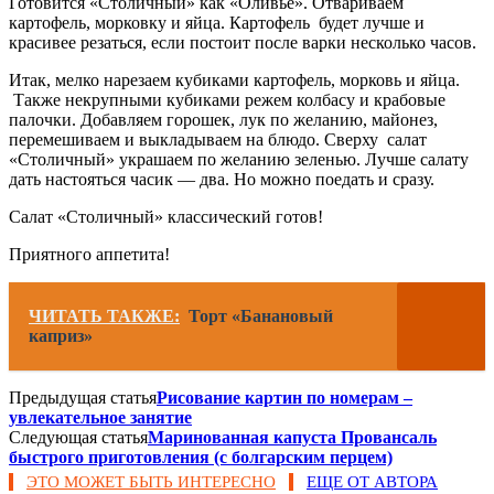
Готовится «Столичный» как «Оливье». Отвариваем
картофель, морковку и яйца. Картофель будет лучше и
красивее резаться, если постоит после варки несколько часов.
Итак, мелко нарезаем кубиками картофель, морковь и яйца.
Также некрупными кубиками режем колбасу и крабовые
палочки. Добавляем горошек, лук по желанию, майонез,
перемешиваем и выкладываем на блюдо. Сверху салат
«Столичный» украшаем по желанию зеленью. Лучше салату
дать настояться часик — два. Но можно поедать и сразу.
Салат «Столичный» классический готов!
Приятного аппетита!
ЧИТАТЬ ТАКЖЕ:
Торт «Банановый
каприз»
Предыдущая статья
Рисование картин по номерам –
увлекательное занятие
Следующая статья
Маринованная капуста Провансаль
быстрого приготовления (с болгарским перцем)
ЭТО МОЖЕТ БЫТЬ ИНТЕРЕСНО
ЕЩЕ ОТ АВТОРА