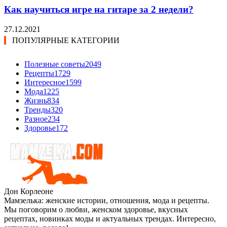
Как научиться игре на гитаре за 2 недели?
27.12.2021
ПОПУЛЯРНЫЕ КАТЕГОРИИ
Полезные советы
2049
Рецепты
1729
Интересное
1599
Мода
1225
Жизнь
834
Тренды
320
Разное
234
Здоровье
172
Дон Корлеоне
Мамзелька: женские истории, отношения, мода и рецепты.
Мы поговорим о любви, женском здоровье, вкусных
рецептах, новинках моды и актуальных трендах. Интересно,