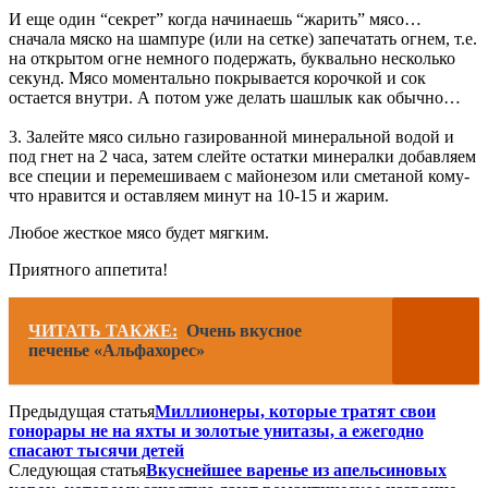
И еще один “секрет” когда начинаешь “жарить” мясо…
сначала мяско на шампуре (или на сетке) запечатать огнем, т.е.
на открытом огне немного подержать, буквально несколько
секунд. Мясо моментально покрывается корочкой и сок
остается внутри. А потом уже делать шашлык как обычно…
3. Залейте мясо сильно газированной минеральной водой и
под гнет на 2 часа, затем слейте остатки минералки добавляем
все специи и перемешиваем с майонезом или сметаной кому-
что нравится и оставляем минут на 10-15 и жарим.
Любое жесткое мясо будет мягким.
Приятного аппетита!
ЧИТАТЬ ТАКЖЕ:
Очень вкусное
печенье «Альфахорес»
Предыдущая статья
Миллионеры, которые тратят свои
гонорары не на яхты и золотые унитазы, а ежегодно
спасают тысячи детей
Следующая статья
Вкуснейшее варенье из апельсиновых