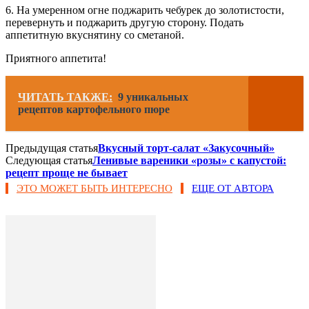
6. На умеренном огне поджарить чебурек до золотистости,
перевернуть и поджарить другую сторону. Подать
аппетитную вкуснятину со сметаной.
Приятного аппетита!
ЧИТАТЬ ТАКЖЕ:
9 уникальных
рецептов картофельного пюре
Предыдущая статья
Вкусный торт-салат «Закусочный»
Следующая статья
Ленивые вареники «розы» с капустой:
рецепт проще не бывает
ЭТО МОЖЕТ БЫТЬ ИНТЕРЕСНО
ЕЩЕ ОТ АВТОРА