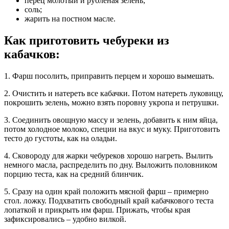
перец молотый и рубленая зелень;
соль;
жарить на постном масле.
Как приготовить чебуреки из
кабачков:
1. Фарш посолить, приправить перцем и хорошо вымешать.
2. Очистить и натереть все кабачки. Потом натереть луковицу,
покрошить зелень, можно взять поровну укропа и петрушки.
3. Соединить овощную массу и зелень, добавить к ним яйца,
потом холодное молоко, специи на вкус и муку. Приготовить
тесто до густоты, как на оладьи.
4. Сковороду для жарки чебуреков хорошо нагреть. Вылить
немного масла, распределить по дну. Выложить половником
порцию теста, как на средний блинчик.
5. Сразу на один край положить мясной фарш – примерно
стол. ложку. Подхватить свободный край кабачкового теста
лопаткой и прикрыть им фарш. Прижать, чтобы края
зафиксировались – удобно вилкой.